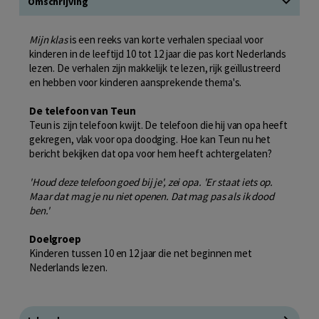
Omschrijving
Mijn klas
is een reeks van korte verhalen speciaal voor
kinderen in de leeftijd 10 tot 12 jaar die pas kort Nederlands
lezen. De verhalen zijn makkelijk te lezen, rijk geïllustreerd
en hebben voor kinderen aansprekende thema's.
De telefoon van Teun
Teun is zijn telefoon kwijt. De telefoon die hij van opa heeft
gekregen, vlak voor opa doodging. Hoe kan Teun nu het
bericht bekijken dat opa voor hem heeft achtergelaten?
'Houd deze telefoon goed bij je', zei opa. 'Er staat iets op.
Maar dat mag je nu niet openen. Dat mag pas als ik dood
ben.'
Doelgroep
Kinderen tussen 10 en 12 jaar die net beginnen met
Nederlands lezen.