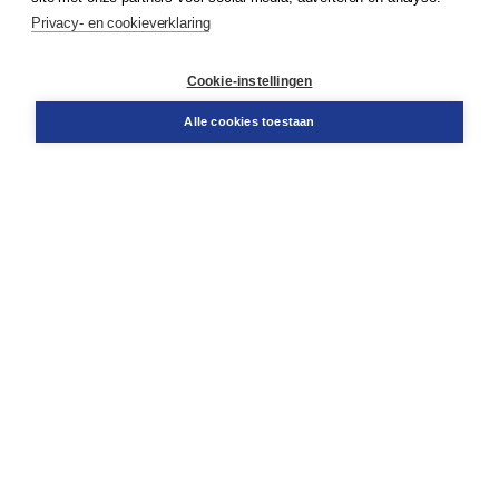
Privacy- en cookieverklaring
Klantenservice
Cookie-instellingen
Support
Bestellen
Alle cookies toestaan
​Retourneren
Docentenservice
Contact
Over Boom NT2
Over ons
Partners
Advies op maat
Gratis verzending in NL vanaf € 20,-.
Veilig winkelen met Thuiswinkelwaarborg