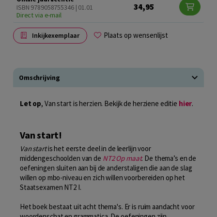
34,95
ISBN 9789058755346 | 01.01
Direct via e-mail
Plaats op wensenlijst
Inkijkexemplaar
Omschrijving
Let op
, Van start is herzien. Bekijk de herziene editie
hier
.
Van start!
Van start
is het eerste deel in de leerlijn voor
middengeschoolden van de
NT2 Op maat
. De thema’s en de
oefeningen sluiten aan bij de anderstaligen die aan de slag
willen op mbo-niveau en zich willen voorbereiden op het
Staatsexamen NT2 I.
Het boek bestaat uit acht thema's. Er is ruim aandacht voor
woordenschat en grammatica. De oefeningen zijn