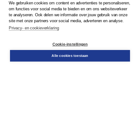
We gebruiken cookies om content en advertenties te personaliseren,
om functies voor social media te bieden en om ons websiteverkeer
© 2026
Koninklijke Boom uitgevers
te analyseren. Ook delen we informatie over jouw gebruik van onze
site met onze partners voor social media, adverteren en analyse.
Privacy- en cookieverklaring
Klantenservice
Cookie-instellingen
Support
Bestellen
Alle cookies toestaan
​Retourneren
Docentenservice
Contact
Over Boom NT2
Over ons
Partners
Advies op maat
Gratis verzending in NL vanaf € 20,-.
Veilig winkelen met Thuiswinkelwaarborg