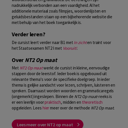
nadrukkelijk verbonden aan een vaardigheid. Al het
additionele materiaal zoals filmpjes, woordenlijsten en
geluidsbestanden staan op een bijbehorende website die
met behulp van het boek toegankelijk is.
Verder leren?
De cursist leert verder naar B1 met
In zicht
en traint voor
het Staatsexamen NT2 I met
Vooruit!
.
Over
NT2 Op maat
Met
NT2 Op maat
werkt de cursist in kleine, eenvoudige
stappen door de leerstof. Ieder boek is opgebouwd uit
relevante thema's voor de specifieke doelgroep. In ieder
thema is gelijke aandacht voor lezen, schrijven, luisteren en
spreken. Daarnaast worden woorden en grammaticaregels
(ongemerkt) ingeslepen. Binnen de
NT2 Op maat
-reeks is
er een leerlijn voor
praktisch
, midden en
theoretisch
opgeleiden. Lees
hier
meer over de methode
NT2 Op maat
.
Lees meer over NT2 op maat