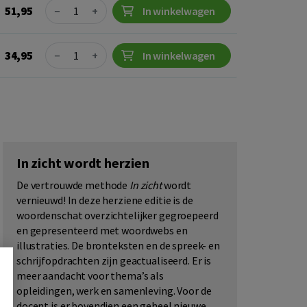
Quantity
51,95
−
+
In winkelwagen
Quantity
34,95
−
+
In winkelwagen
In zicht wordt herzien
De vertrouwde methode
In zicht
wordt
vernieuwd! In deze herziene editie is de
woordenschat overzichtelijker gegroepeerd
en gepresenteerd met woordwebs en
illustraties. De bronteksten en de spreek- en
schrijfopdrachten zijn geactualiseerd. Er is
meer aandacht voor thema’s als
opleidingen, werk en samenleving. Voor de
docent is er bovendien een geheel nieuwe