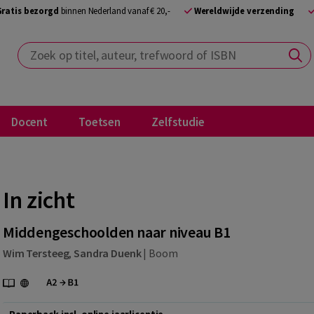
Gratis bezorgd
binnen Nederland vanaf € 20,-
Wereldwijde verzending
Zoek op titel, auteur, trefwoord of ISBN
Docent
Toetsen
Zelfstudie
In zicht
Middengeschoolden naar niveau B1
Wim Tersteeg
,
Sandra Duenk
|
Boom