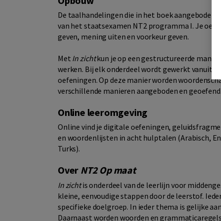
Opbouw
De taalhandelingen die in het boek aangeboden wo
van het staatsexamen NT2 programma I. Je oefent
geven, mening uiten en voorkeur geven.
Met
In zicht
kun je op een gestructureerde manier
werken. Bij elk onderdeel wordt gewerkt vanuit d
oefeningen. Op deze manier worden woordenscha
verschillende manieren aangeboden en geoefend
Online leeromgeving
Online vind je digitale oefeningen, geluidsfrag
en woordenlijsten in acht hulptalen (Arabisch, Eng
Turks).
Over
NT2 Op maat
In zicht
is onderdeel van de leerlijn voor middeng
kleine, eenvoudige stappen door de leerstof. Ied
specifieke doelgroep. In ieder thema is gelijke aa
Daarnaast worden woorden en grammaticaregels