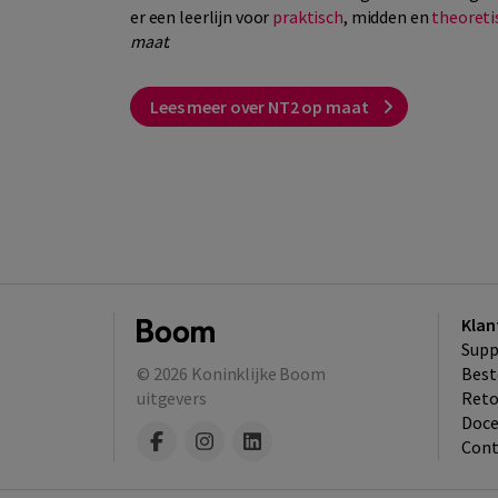
er een leerlijn voor
praktisch
, midden en
theoreti
maat
.
Lees meer over NT2 op maat
Klan
Supp
© 2026
Koninklijke Boom
Best
uitgevers
​Ret
Doce
Cont