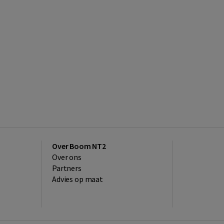
Over Boom NT2
Over ons
Partners
Advies op maat