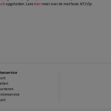
sch
opgeleiden. Lees
hier
meer over de methode
NT2 Op
tenservice
ort
ellen
ourneren
ntenservice
act