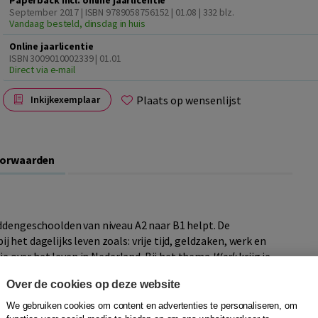
Paperback incl. online jaarlicentie
September 2017 | ISBN 9789058756152 | 01.08
| 332 blz.
Vandaag besteld, dinsdag in huis
Online jaarlicentie
ISBN 3009010002339 | 01.01
Direct via e-mail
Plaats op wensenlijst
Inkijkexemplaar
oorwaarden
dengeschoolden van niveau A2 naar B1 helpt. De
het dagelijks leven zoals: vrije tijd, geldzaken, werk en
tie over het leven in Nederland. Bij het thema
Werk
krijg je
 bij het thema
In contact
lees je over stage lopen en
Over de cookies op deze website
We gebruiken cookies om content en advertenties te personaliseren, om