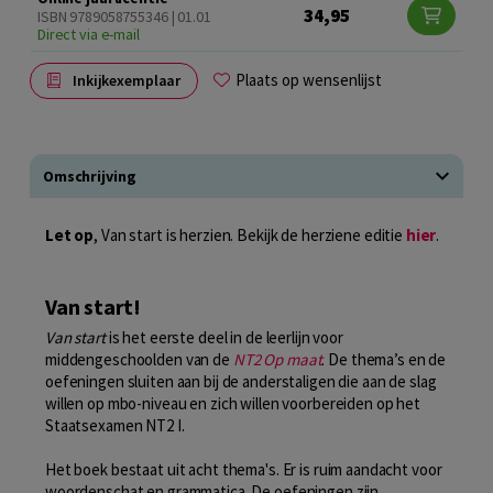
34,95
ISBN 9789058755346 | 01.01
Direct via e-mail
Plaats op wensenlijst
Inkijkexemplaar
Omschrijving
Let op
, Van start is herzien. Bekijk de herziene editie
hier
.
Van start!
Van start
is het eerste deel in de leerlijn voor
middengeschoolden van de
NT2 Op maat
. De thema’s en de
oefeningen sluiten aan bij de anderstaligen die aan de slag
willen op mbo-niveau en zich willen voorbereiden op het
Staatsexamen NT2 I.
Het boek bestaat uit acht thema's. Er is ruim aandacht voor
woordenschat en grammatica. De oefeningen zijn