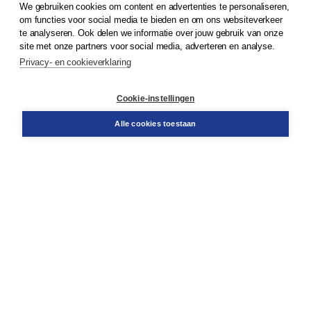
We gebruiken cookies om content en advertenties te personaliseren,
om functies voor social media te bieden en om ons websiteverkeer
© 2026
Koninklijke Boom uitgevers
te analyseren. Ook delen we informatie over jouw gebruik van onze
site met onze partners voor social media, adverteren en analyse.
Privacy- en cookieverklaring
Klantenservice
Cookie-instellingen
Support
Bestellen
Alle cookies toestaan
​Retourneren
Docentenservice
Contact
Over Boom NT2
Over ons
Partners
Advies op maat
Gratis verzending in NL vanaf € 20,-.
Veilig winkelen met Thuiswinkelwaarborg