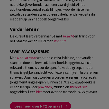
nadrukkelijk verbonden aan een vaardigheid. Al het
additionele materiaal zoals filmpjes, woordenlijsten en
geluidsbestanden staan op een bijbehorende website die
met behulp van het boek toegankelijk is.
Verder leren?
De cursist leert verder naar B1 met
In zicht
en traint voor
het Staatsexamen NT2 I met
Vooruit!
.
Over
NT2 Op maat
Met
NT2 Op maat
werkt de cursist in kleine, eenvoudige
stappen door de leerstof. Ieder boek is opgebouwd uit
relevante thema's voor de specifieke doelgroep. In ieder
thema is gelijke aandacht voor lezen, schrijven, luisteren en
spreken. Daarnaast worden woorden en grammaticaregels
(ongemerkt) ingeslepen. Binnen de
NT2 Op maat
-reeks is
er een leerlijn voor
praktisch
, midden en
theoretisch
opgeleiden. Lees
hier
meer over de methode
NT2 Op maat
.
Lees meer over NT2 op maat