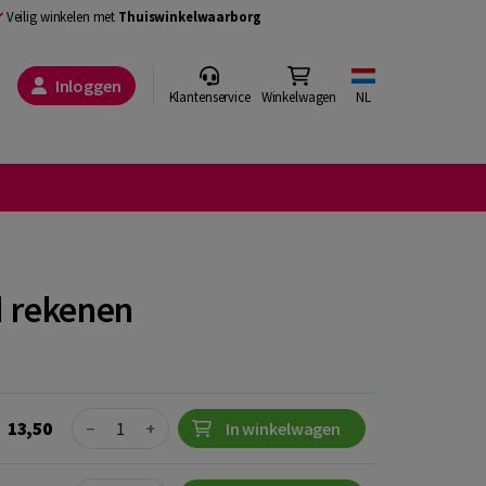
Veilig winkelen met
Thuiswinkelwaarborg
Inloggen
Klantenservice
Winkelwagen
NL
d rekenen
Quantity
13,50
−
+
In winkelwagen