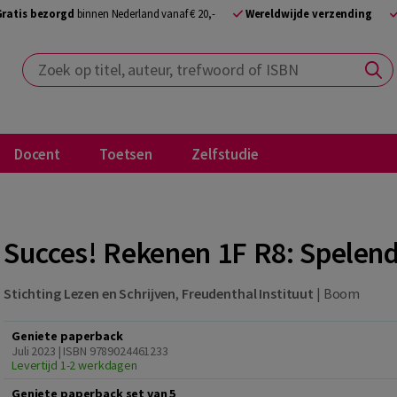
Gratis bezorgd
binnen Nederland vanaf € 20,-
Wereldwijde verzending
Zoek op titel, auteur, trefwoord of ISBN
Docent
Toetsen
Zelfstudie
Succes! Rekenen 1F R8: Spelen
Stichting Lezen en Schrijven
,
Freudenthal Instituut
|
Boom
Geniete paperback
Juli 2023 | ISBN 9789024461233
Levertijd 1-2 werkdagen
Geniete paperback set van 5