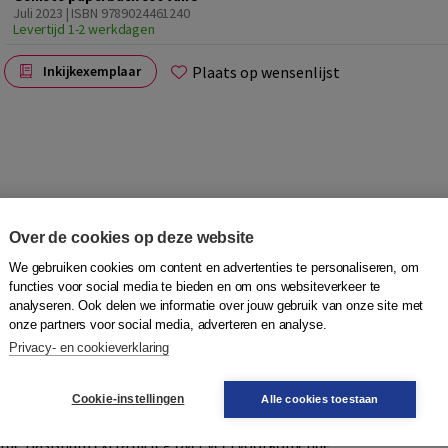
Juli 2023 | ISBN 9789024461240
Levertijd 1-2 werkdagen
Plaats op wensenlijst
Inkijkexemplaar
Over de cookies op deze website
 of met je kleinkind. Zo kun je tijd besteden aan je kind en
We gebruiken cookies om content en advertenties te personaliseren, om
functies voor social media te bieden en om ons websiteverkeer te
an de reeks Succes! Rekenen. Succes! Rekenen helpt bij het
analyseren. Ook delen we informatie over jouw gebruik van onze site met
en groot aantal losse boekjes rond situaties uit het
onze partners voor social media, adverteren en analyse.
Privacy- en cookieverklaring
voor de begeleider, de antwoorden en tips bij de
eaus: (op weg naar) Instroom, 1F en 2F. In elk boekje zitten
ten en Meetkunde en Verbanden.
Cookie-instellingen
Alle cookies toestaan
e dagelijkse praktijk van deelnemers. Omdat elke
 de Basishulp extra uitleg over veel voorkomende