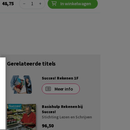
Quantity
48,75
−
+
In winkelwagen
Gerelateerde titels
Succes! Rekenen 1F
Meer info
Basishulp Rekenen bij
Succes!
Stichting Lezen en Schrijven
96,50