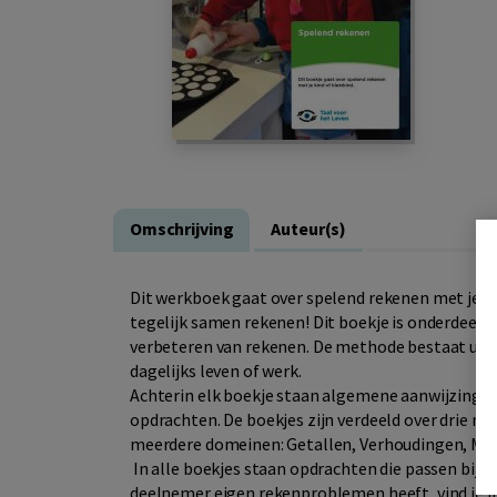
Omschrijving
Auteur(s)
Dit werkboek gaat over spelend rekenen met je kind
tegelijk samen rekenen! Dit boekje is onderdeel v
verbeteren van rekenen. De methode bestaat uit e
dagelijks leven of werk.
Achterin elk boekje staan algemene aanwijzingen 
opdrachten. De boekjes zijn verdeeld over drie niv
meerdere domeinen: Getallen, Verhoudingen, Me
In alle boekjes staan opdrachten die passen bij d
deelnemer eigen rekenproblemen heeft, vind je in