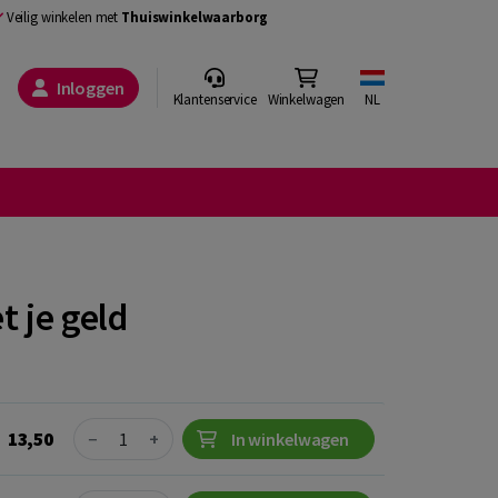
Veilig winkelen met
Thuiswinkelwaarborg
Inloggen
Klantenservice
Winkelwagen
NL
t je geld
Quantity
13,50
−
+
In winkelwagen