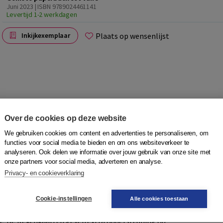
Juni 2023 | ISBN 9789024461141
Levertijd 1-2 werkdagen
Plaats op wensenlijst
Inkijkexemplaar
Over de cookies op deze website
cht houden op je uitgaven en is onderdeel van de reeks
We gebruiken cookies om content en advertenties te personaliseren, om
functies voor social media te bieden en om ons websiteverkeer te
erbeteren van rekenen. De methode bestaat uit een groot
analyseren. Ook delen we informatie over jouw gebruik van onze site met
ks leven of werk.
onze partners voor social media, adverteren en analyse.
voor de begeleider, de antwoorden en tips bij de
Privacy- en cookieverklaring
eaus: (op weg naar) Instroom, 1F en 2F. In elk boekje zitten
ten en Meetkunde en Verbanden.
e dagelijkse praktijk van deelnemers. Omdat elke
Cookie-instellingen
Alle cookies toestaan
 de Basishulp extra uitleg over veel voorkomende
e. De Rekenkaarten geven extra ondersteuning op