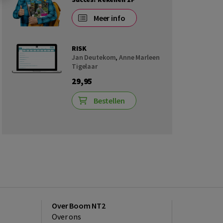
Meer info
RISK
Jan Deutekom
,
Anne Marleen
Tigelaar
29,95
Bestellen
Over Boom NT2
Over ons