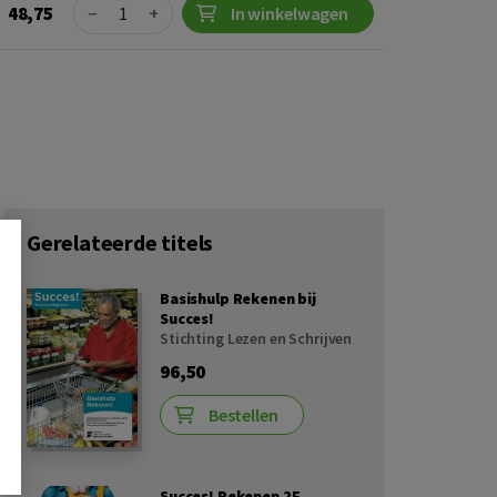
Quantity
48,75
−
+
In winkelwagen
Gerelateerde titels
Basishulp Rekenen bij
Succes!
Stichting Lezen en Schrijven
96,50
Bestellen
Succes! Rekenen 2F