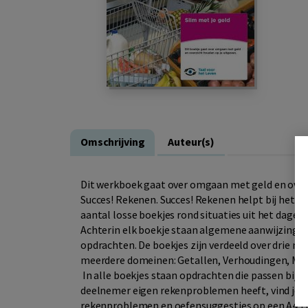
Omschrijving
Auteur(s)
Dit werkboek gaat over omgaan met geld en overzi
Succes! Rekenen. Succes! Rekenen helpt bij het v
aantal losse boekjes rond situaties uit het dagelij
Achterin elk boekje staan algemene aanwijzingen 
opdrachten. De boekjes zijn verdeeld over drie niv
meerdere domeinen: Getallen, Verhoudingen, Me
In alle boekjes staan opdrachten die passen bij d
deelnemer eigen rekenproblemen heeft, vind je in
rekenproblemen en oefensuggesties op een A4’tj