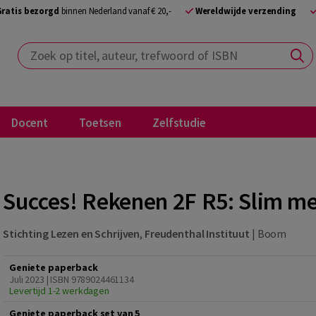
Gratis bezorgd
binnen Nederland vanaf € 20,-
Wereldwijde verzending
Zoek op titel, auteur, trefwoord of ISBN
Docent
Toetsen
Zelfstudie
Succes! Rekenen 2F R5: Slim me
Stichting Lezen en Schrijven
,
Freudenthal Instituut
|
Boom
Geniete paperback
Juli 2023 | ISBN 9789024461134
Levertijd 1-2 werkdagen
Geniete paperback set van 5