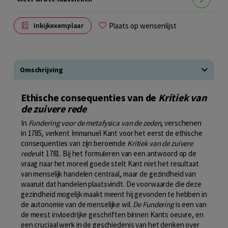
Plaats op wensenlijst
Inkijkexemplaar
Omschrijving
Ethische consequenties van de
Kritiek van
de zuivere rede
In
Fundering voor de metafysica van de zeden
, verschenen
in 1785, verkent Immanuel Kant voor het eerst de ethische
consequenties van zijn beroemde
Kritiek van de zuivere
rede
uit 1781. Bij het formuleren van een antwoord op de
vraag naar het moreel goede stelt Kant niet het resultaat
van menselijk handelen centraal, maar de gezindheid van
waaruit dat handelen plaatsvindt. De voorwaarde die deze
gezindheid mogelijk maakt meent hij gevonden te hebben in
de autonomie van de menselijke wil.
De Fundering
is een van
de meest invloedrijke geschriften binnen Kants oeuvre, en
een cruciaal werk in de geschiedenis van het denken over