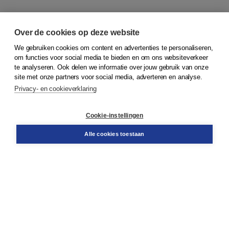
Over de cookies op deze website
We gebruiken cookies om content en advertenties te personaliseren,
om functies voor social media te bieden en om ons websiteverkeer
© 2026
Koninklijke Boom uitgevers
te analyseren. Ook delen we informatie over jouw gebruik van onze
site met onze partners voor social media, adverteren en analyse.
Privacy- en cookieverklaring
Klantenservice
Cookie-instellingen
Support
Bestellen
Alle cookies toestaan
​Retourneren
Docentenservice
Contact
Over Boom NT2
Over ons
Partners
Advies op maat