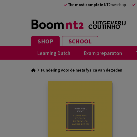
The
most complete
NT2 webshop
SHOP
SCHOOL
Learning Dutch
Exam preparaton
Fundering voor de metafysica van de zeden