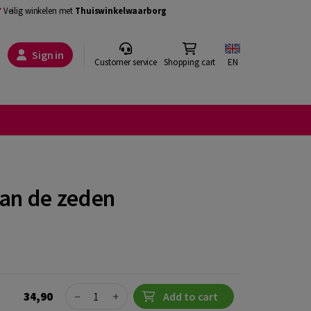
Veilig winkelen met
Thuiswinkelwaarborg
Sign in
Customer service
Shopping cart
EN
van de zeden
Quantity
34,90
−
+
Add to cart