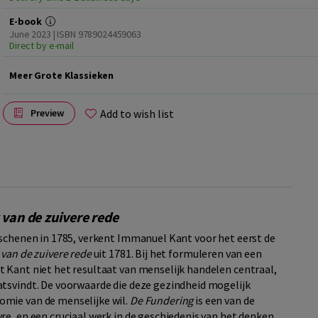
E-book
June 2023 | ISBN 9789024459063
Direct by e-mail
Meer Grote Klassieken
Add to wish list
Preview
 van de zuivere rede
rschenen in 1785, verkent Immanuel Kant voor het eerst de
k van de zuivere rede
uit 1781. Bij het formuleren van een
 Kant niet het resultaat van menselijk handelen centraal,
atsvindt. De voorwaarde die deze gezindheid mogelijk
mie van de menselijke wil.
De Fundering
is een van de
re, en een cruciaal werk in de geschiedenis van het denken