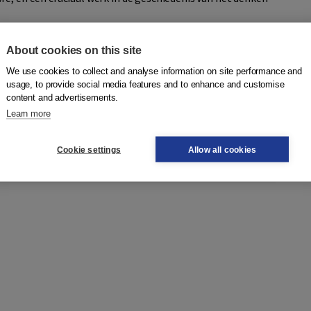
tens
About cookies on this site
dlegung zur Metaphysik der Sitten
(1785)
We use cookies to collect and analyse information on site performance and
usage, to provide social media features and to enhance and customise
content and advertisements.
Learn more
afysica van de zeden'
Cookie settings
Allow all cookies