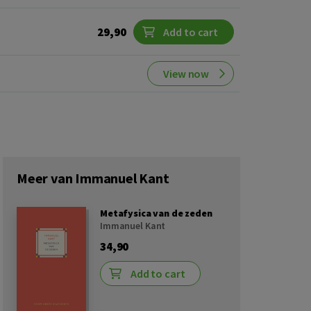
29,90
Add to cart
View now
Meer van Immanuel Kant
Metafysica van de zeden
Immanuel Kant
34,90
Add to cart