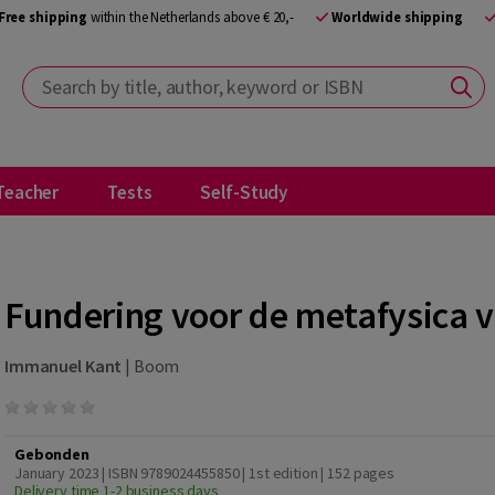
Free shipping
within the Netherlands above € 20,-
Worldwide shipping
Search by title, author, keyword or ISBN
Teacher
Tests
Self-Study
Fundering voor de metafysica 
Immanuel Kant
|
Boom
Gebonden
January 2023 | ISBN 9789024455850 | 1st edition
| 152 pages
Delivery time 1-2 business days