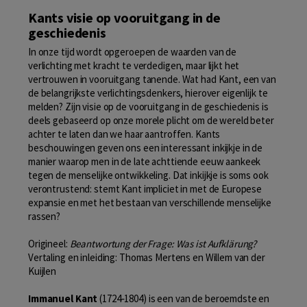
Kants visie op vooruitgang in de
geschiedenis
In onze tijd wordt opgeroepen de waarden van de
verlichting met kracht te verdedigen, maar lijkt het
vertrouwen in vooruitgang tanende. Wat had Kant, een van
de belangrijkste verlichtingsdenkers, hierover eigenlijk te
melden? Zijn visie op de vooruitgang in de geschiedenis is
deels gebaseerd op onze morele plicht om de wereld beter
achter te laten dan we haar aantroffen. Kants
beschouwingen geven ons een interessant inkijkje in de
manier waarop men in de late achttiende eeuw aankeek
tegen de menselijke ontwikkeling. Dat inkijkje is soms ook
verontrustend: stemt Kant impliciet in met de Europese
expansie en met het bestaan van verschillende menselijke
rassen?
Origineel:
Beantwortung der Frage: Was ist Aufklärung?
Vertaling en inleiding: Thomas Mertens en Willem van der
Kuijlen
Immanuel Kant
(1724‑1804) is een van de beroemdste en