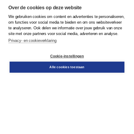
Over de cookies op deze website
We gebruiken cookies om content en advertenties te personaliseren,
om functies voor social media te bieden en om ons websiteverkeer
© 2026
Koninklijke Boom uitgevers
te analyseren. Ook delen we informatie over jouw gebruik van onze
site met onze partners voor social media, adverteren en analyse.
Privacy- en cookieverklaring
Klantenservice
Cookie-instellingen
Support
Bestellen
Alle cookies toestaan
​Retourneren
Docentenservice
Contact
Over Boom NT2
Over ons
Partners
Advies op maat