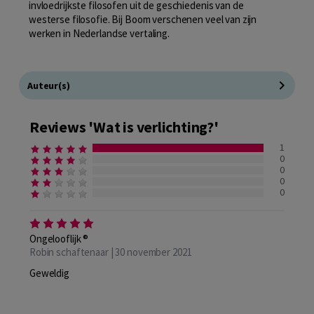
invloedrijkste filosofen uit de geschiedenis van de
westerse filosofie. Bij Boom verschenen veel van zijn
werken in Nederlandse vertaling.
Auteur(s)
Reviews 'Wat is verlichting?'
1
0
0
0
0
Ongelooflijk ®
Robin schaftenaar | 30 november 2021
Geweldig