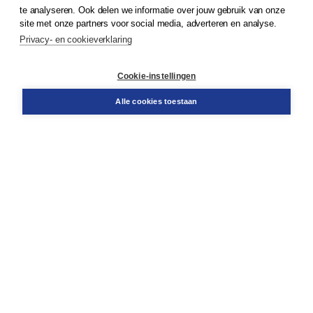
© 2026
Koninklijke Boom uitgevers
te analyseren. Ook delen we informatie over jouw gebruik van onze
site met onze partners voor social media, adverteren en analyse.
Privacy- en cookieverklaring
Klantenservice
Cookie-instellingen
Support
Bestellen
Alle cookies toestaan
​Retourneren
Docentenservice
Contact
Over Boom NT2
Over ons
Partners
Advies op maat
Gratis verzending in NL vanaf € 20,-.
Veilig winkelen met Thuiswinkelwaarborg