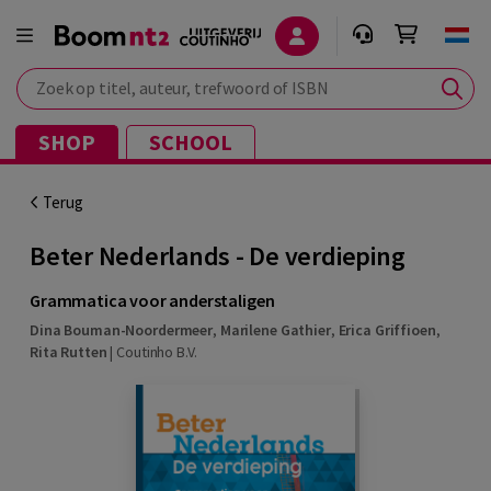
Zoek op titel, auteur, trefwoord of ISBN
SHOP
SCHOOL
Terug
Beter Nederlands - De verdieping
Grammatica voor anderstaligen
Dina Bouman-Noordermeer
,
Marilene Gathier
,
Erica Griffioen
,
Rita Rutten
|
Coutinho B.V.