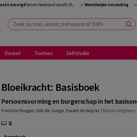
Gratis bezorgd
binnen Nederland vanaf € 20,-
Wereldwijde verzending
Zoek op titel, auteur, trefwoord of ISBN
Docent
Toetsen
Zelfstudie
Bloeikracht: Basisboek
Persoonsvorming en burgerschap in het basison
Fred Korthagen
,
Kiki de Jonge
,
Ewald de Keijzer
|
Boom uitgevers
Paperback