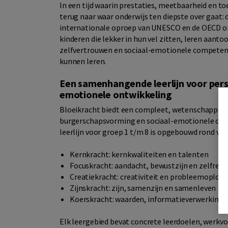
In een tijd waarin prestaties, meetbaarheid en t
terug naar waar onderwijs ten diepste over gaat: d
internationale oproep van UNESCO en de OECD om 
kinderen die lekker in hun vel zitten, leren aant
zelfvertrouwen en sociaal-emotionele competent
kunnen leren.
Een samenhangende leerlijn voor per
emotionele ontwikkeling
Bloeikracht biedt een compleet, wetenschappel
burgerschapsvorming en sociaal-emotionele ontw
leerlijn voor groep 1 t/m 8 is opgebouwd rond vijf
Kernkracht: kernkwaliteiten en talenten
Focuskracht: aandacht, bewustzijn en zelfregu
Creatiekracht: creativiteit en probleemoplo
Zijnskracht: zijn, samenzijn en samenleven
Koerskracht: waarden, informatieverwerking
Elk leergebied bevat concrete leerdoelen, wer