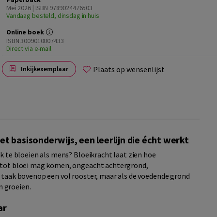
Mei 2026 | ISBN 9789024476503
Vandaag besteld, dinsdag in huis
Online boek
ISBN 3009010007433
Direct via e-mail
Plaats op wensenlijst
Inkijkexemplaar
 basisonderwijs, een leerlijn die écht werkt
ok te bloeien als mens? Bloeikracht laat zien hoe
d tot bloei mag komen, ongeacht achtergrond,
a taak bovenop een vol rooster, maar als de voedende grond
 groeien.
ar