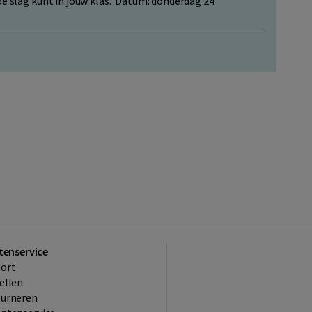
e slag kunt in jouw klas. Datum: donderdag 24
tenservice
ort
ellen
ourneren