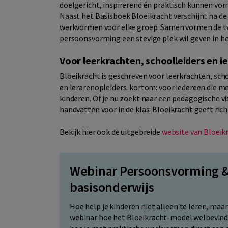
doelgericht, inspirerend én praktisch kunnen vor
Naast het Basisboek Bloeikracht verschijnt na d
werkvormen voor elke groep. Samen vormen de tw
persoonsvorming een stevige plek wil geven in he
Voor leerkrachten, schoolleiders en i
Bloeikracht is geschreven voor leerkrachten, sch
en lerarenopleiders. kortom: voor iedereen die me
kinderen. Of je nu zoekt naar een pedagogische vi
handvatten voor in de klas: Bloeikracht geeft rich
Bekijk hier ook de uitgebreide
website van Bloeik
Webinar Persoonsvorming &
basisonderwijs
Hoe help je kinderen niet alleen te leren, maa
webinar hoe het Bloeikracht-model welbevinden