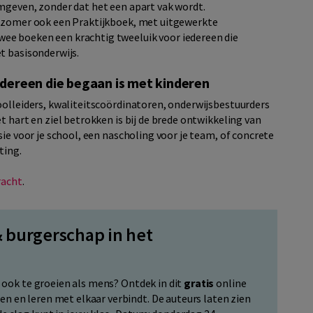
mgeven, zonder dat het een apart vak wordt.
e zomer ook een Praktijkboek, met uitgewerkte
ee boeken een krachtig tweeluik voor iedereen die
t basisonderwijs.
edereen die begaan is met kinderen
oolleiders, kwaliteitscoördinatoren, onderwijsbestuurders
t hart en ziel betrokken is bij de brede ontwikkeling van
sie voor je school, een nascholing voor je team, of concrete
ting.
racht
.
 burgerschap in het
r ook te groeien als mens? Ontdek in dit
gratis
online
 en leren met elkaar verbindt. De auteurs laten zien