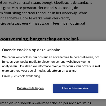
oetsen vaak centraal staan, brengt Bloeikracht de aandacht
e groei van de persoon. Het model sluit aan bij de
flourishing centraal te stellen in het onderwijs. Want
oonbaar beter. Door te werken aan veerkracht,
ies ontstaat een klimaat waarin leerlingen optimaal
soonsvorming, burgerschap en sociaal-
Over de cookies op deze website
ijk onderbouwd raamwerk waarin persoonsvorming,
ikkeling met elkaar vervlochten zijn. De doorlopende
We gebruiken cookies om content en advertenties te personaliseren, om
 leergebieden:
functies voor social media te bieden en om ons websiteverkeer te
analyseren. Ook delen we informatie over jouw gebruik van onze site met
onze partners voor social media, adverteren en analyse.
Privacy- en cookieverklaring
latie
ssend vermogen
Cookie-instellingen
Alle cookies toestaan
 en moreel kompas
kvormen en voorbeelden waarmee scholen persoonsvorming