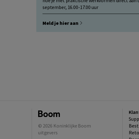
hoe je met praktische werkvormen direct aan d
september, 16.00-17.00 uur
Meld je hier aan
Klan
Supp
© 2026
Koninklijke Boom
Best
uitgevers
​Ret