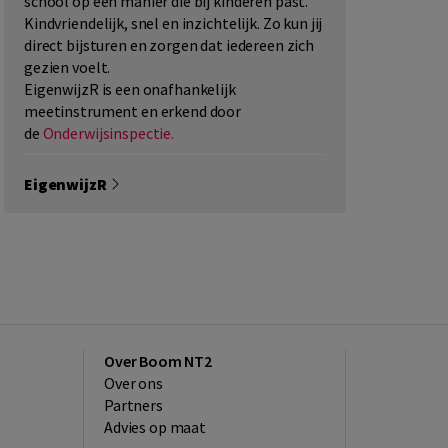
school op een manier die bij kinderen past.
Kindvriendelijk, snel en inzichtelijk. Zo kun jij
direct bijsturen en zorgen dat iedereen zich
gezien voelt.
EigenwijzR is een onafhankelijk
meetinstrument en erkend door
de
Onderwijsinspectie.
EigenwijzR
Over Boom NT2
Over ons
Partners
Advies op maat