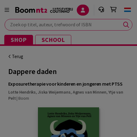
Zoek op titel, auteur, trefwoord of ISBN
SHOP
SCHOOL
Terug
Dappere daden
Exposuretherapie voor kinderen en jongeren met PTSS
Lotte Hendriks
,
Jiska Weijermans
,
Agnes van Minnen
,
Ytje van
Pelt
|
Boom