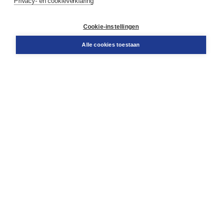
Privacy- en cookieverklaring
Klantenservice
Cookie-instellingen
Support
Bestellen
Alle cookies toestaan
​Retourneren
Docentenservice
Contact
Over Boom NT2
Over ons
Partners
Advies op maat
Gratis verzending in NL vanaf € 20,-.
Veilig winkelen met Thuiswinkelwaarborg
Algemene voorwaarden