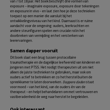
van 7 tot 18 jaar. Het boek beschrijft drie vormen van
exposure – imaginaire exposure, exposure door tekeningen
en exposure in vivo – en laat zien hoe je deze technieken
toepast op een manier die aansluit bij het
ontwikkelingsniveau van het kind. Daarnaast is er ruime
aandacht voor de omgeving: ouders, leerkrachten en
andere steunfiguren spelen een cruciale rol in het
doorbreken van vermijding en het versterken van
leerervaringen.
Samen dapper vooruit
Dit boek slaat een brug tussen protocollaire
traumatherapie en de dagelijkse leefwereld van kinderen en
jongeren met PTSS. Het nodigt therapeuten uit om niet
alleen de juiste technieken te gebruiken, maar ook om
ouders actief te betrekken en zo het herstel buiten de
spreekkamer te laten doorwerken.
Dappere daden
staat
voor moed – van het kind, van de ouders én van de
therapeut – en helpt behandelaren om met vertrouwen en
vastberadenheid de weg naar herstel te begeleiden.
Ook interessant