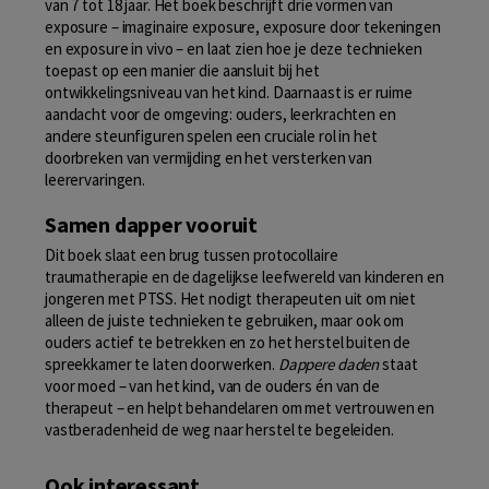
van 7 tot 18 jaar. Het boek beschrijft drie vormen van
exposure – imaginaire exposure, exposure door tekeningen
en exposure in vivo – en laat zien hoe je deze technieken
toepast op een manier die aansluit bij het
ontwikkelingsniveau van het kind. Daarnaast is er ruime
aandacht voor de omgeving: ouders, leerkrachten en
andere steunfiguren spelen een cruciale rol in het
doorbreken van vermijding en het versterken van
leerervaringen.
Samen dapper vooruit
Dit boek slaat een brug tussen protocollaire
traumatherapie en de dagelijkse leefwereld van kinderen en
jongeren met PTSS. Het nodigt therapeuten uit om niet
alleen de juiste technieken te gebruiken, maar ook om
ouders actief te betrekken en zo het herstel buiten de
spreekkamer te laten doorwerken.
Dappere daden
staat
voor moed – van het kind, van de ouders én van de
therapeut – en helpt behandelaren om met vertrouwen en
vastberadenheid de weg naar herstel te begeleiden.
Ook interessant