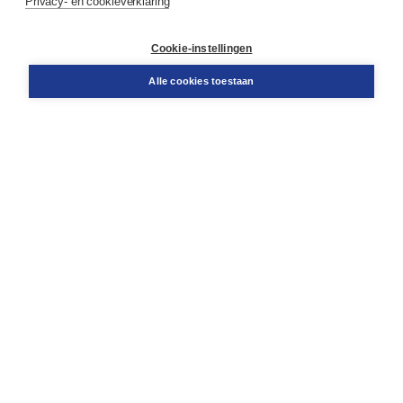
Privacy- en cookieverklaring
Klantenservice
Cookie-instellingen
Support
Bestellen
Alle cookies toestaan
​Retourneren
Docentenservice
Contact
Over Boom NT2
Over ons
Partners
Advies op maat
Gratis verzending in NL vanaf € 20,-.
Veilig winkelen met Thuiswinkelwaarborg
Algemene voorwaarden