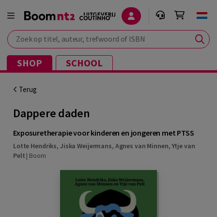
Zoek op titel, auteur, trefwoord of ISBN
SHOP
SCHOOL
Terug
Dappere daden
Exposuretherapie voor kinderen en jongeren met PTSS
Lotte Hendriks
,
Jiska Weijermans
,
Agnes van Minnen
,
Ytje van
Pelt
|
Boom