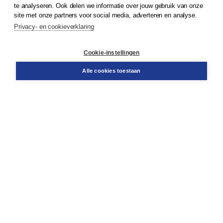
© 2026
Koninklijke Boom uitgevers
te analyseren. Ook delen we informatie over jouw gebruik van onze
site met onze partners voor social media, adverteren en analyse.
Privacy- en cookieverklaring
Klantenservice
Cookie-instellingen
Support
Bestellen
Alle cookies toestaan
​Retourneren
Docentenservice
Contact
Over Boom NT2
Over ons
Partners
Advies op maat
Gratis verzending in NL vanaf € 20,-.
Veilig winkelen met Thuiswinkelwaarborg