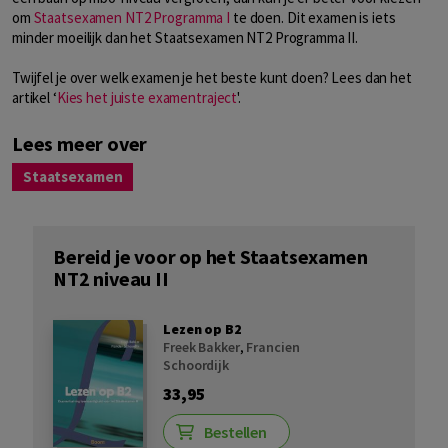
om
Staatsexamen NT2 Programma I
te doen. Dit examen is iets
minder moeilijk dan het Staatsexamen NT2 Programma II.
Twijfel je over welk examen je het beste kunt doen? Lees dan het
artikel ‘
Kies het juiste examentraject
'.
Lees meer over
Staatsexamen
Bereid je voor op het Staatsexamen
NT2 niveau II
Lezen op B2
Freek Bakker
,
Francien
Schoordijk
33,95
Bestellen