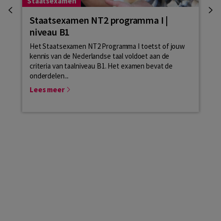
Staatsexamen
Sta
Staatsexamen NT2 programma I |
Aa
niveau B1
N
Het Staatsexamen NT2 Programma I toetst of jouw
Aan
kennis van de Nederlandse taal voldoet aan de
be
criteria van taalniveau B1. Het examen bevat de
Pro
onderdelen...
van
Lees meer
Le