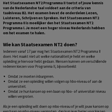
Het Staatsexamen NT2 Programma II toetst of jouw kennis
van de Nederlandse taal voldoet aan de criteria van
taalniveau B2. Het examen bevat de onderdelen Lezen,
Luisteren, Schrijven en Spreken. Het Staatsexamen NT2
Programma II is moeilijker dan het Staatsexamen NT2
Programma I. Je moet een hoger niveau Nederlands hebben
om het examen te halen.
Wie kan Staatsexamen NT2 doen?
Iedereen vanaf 17 jaar mag het Staatsexamen NT2 Programma II
doen. Het maakt niet uit welke nationaliteit je hebt en welke
opleiding je hiervoor hebt gedaan. Mensen kunnen om verschillende
redenen kiezen voor Programma II, bijvoorbeeld:
Omdat ze moeten inburgeren.
Omdat ze een opleiding willen volgen op hbo-niveau of aan de
universiteit.
Omdat ze hun kansen op een baan op hbo- of universitair niveau
willen vergroten.
Als je een opleiding wilt doen op mbo-niveau of je wilt jouw kansen op
een baan op mbo-niveau vergroten, dan kun je er beter voor kiezen