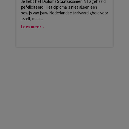
Je hebt het Diploma Staatsexamen NT2 gehaald:
gefeliciteerd! Het diploma is niet alleen een
Het 
bewijs van jouw Nederlandse taalvaardigheid voor
jouw 
jezelf, maar...
de cr
de on
Lees meer
Lees