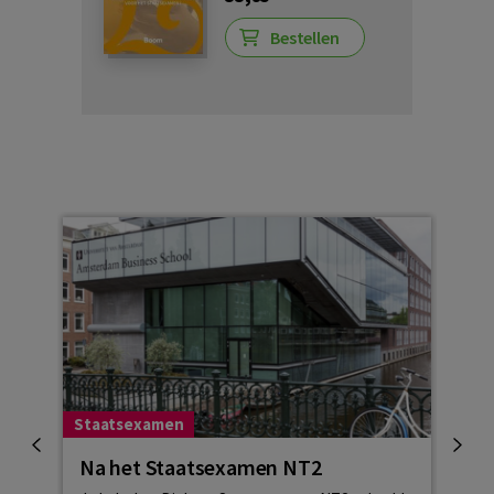
Bestellen
Staatsexamen
Staa
Na het Staatsexamen NT2
Sta
niv