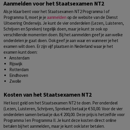
Aanmelden voor het Staatsexamen NT2
Als je klaar bent voor het Staatsexamen NT2 Programma I of
Programma II, moet je je
aanmelden
op de website van de Dienst
Uitvoering Onderwijs. Je kunt de vier onderdelen (Lezen, Luisteren,
Schrijven en Spreken) tegelijk doen, maar je kunt ze ook op
verschillende momenten doen. Bij het aanmelden geef je aan welke
onderdelen je gaat doen. Ook geef je aan waar en wanneer je het
examen wilt doen. Er zijn vijf plaatsen in Nederland waar je het
examen kunt doen:
Amsterdam
Rijswijk
Rotterdam
Eindhoven
Zwolle
Kosten van het Staatsexamen NT2
Het kost geld om het Staatsexamen NT2 te doen. Per onderdeel
(Lezen, Luisteren, Schrijven, Spreken) betaal je € 50,00. Voor de vier
onderdelen samen betaal je dus € 200,00. Deze prijs is hetzelfde voor
Programma I en Programma II. Je kunt deze kosten direct online
betalen bij het aanmelden, maar je kunt ook later betalen.