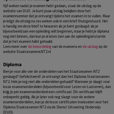
Vijf weken nadat je examen hebt gedaan, staat de uitslag op de
website van DUO. Je kunt jouw uitslag bekijken door het
examennummer dat je ontvangt tijdens het examen in te vullen. Maar
je krijgt de uitslag na zes weken ook in een brief thuisgestuurd. Het
is handig om deze brief te bewaren als je bent geslaagd: als je
bijvoorbeeld aan een opleiding wilt beginnen, maar je hebt je diploma
nog niet binnen, dan kun je al laten zien aan de opleidingsinstantie
dat je het examen hebt gehaald.
Lees meer over
de beoordeling
van de examens en
de uitslag
op de
website StaatsexamensNT2.nl
Diploma
Ben je voor alle vier de onderdelen van het Staatsexamen NT2
geslaagd? Gefeliciteerd! Je ontvangt dan het Diploma Staatsexamen
NT2. Heb je nog niet alle onderdelen gehaald? Wanneer je slaagt voor
losse examenonderdelen (bijvoorbeeld voor Lezen en Luisteren), dan
krijg je per examenonderdeel een certificaat. Dit certificaat blijft
onbeperkt geldig. Als je later ook nog slaagt voor de andere
examenonderdelen, kun je de losse certificaten inwisselen voor het
Diploma Staatsexamen NT2 via de Dienst Uitvoering Onderwijs
(DUO).