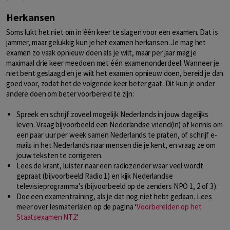
Herkansen
Soms lukt het niet om in één keer te slagen voor een examen. Dat is
jammer, maar gelukkig kun je het examen herkansen. Je mag het
examen zo vaak opnieuw doen als je wilt, maar per jaar mag je
maximaal drie keer meedoen met één examenonderdeel. Wanneer je
niet bent geslaagd en je wilt het examen opnieuw doen, bereid je dan
goed voor, zodat het de volgende keer beter gaat. Dit kun je onder
andere doen om beter voorbereid te zijn:
Spreek en schrijf zoveel mogelijk Nederlands in jouw dagelijks
leven. Vraag bijvoorbeeld een Nederlandse vriend(in) of kennis om
een paar uur per week samen Nederlands te praten, of schrijf e-
mails in het Nederlands naar mensen die je kent, en vraag ze om
jouw teksten te corrigeren.
Lees de krant, luister naar een radiozender waar veel wordt
gepraat (bijvoorbeeld Radio 1) en kijk Nederlandse
televisieprogramma’s (bijvoorbeeld op de zenders NPO 1, 2 of 3).
Doe een examentraining, als je dat nog niet hebt gedaan. Lees
meer over lesmaterialen op de pagina ‘
Voorbereiden op het
Staatsexamen NT2
'.