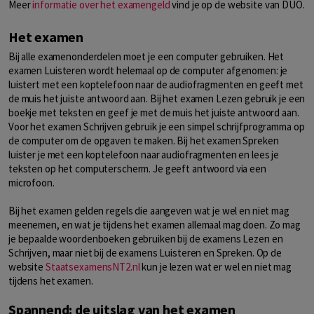
Meer
informatie over het examengeld
vind je op de website van DUO.
Het examen
Bij alle examenonderdelen moet je een computer gebruiken. Het
examen Luisteren wordt helemaal op de computer afgenomen: je
luistert met een koptelefoon naar de audiofragmenten en geeft met
de muis het juiste antwoord aan. Bij het examen Lezen gebruik je een
boekje met teksten en geef je met de muis het juiste antwoord aan.
Voor het examen Schrijven gebruik je een simpel schrijfprogramma op
de computer om de opgaven te maken. Bij het examen Spreken
luister je met een koptelefoon naar audiofragmenten en lees je
teksten op het computerscherm. Je geeft antwoord via een
microfoon.
Bij het examen gelden regels die aangeven wat je wel en niet mag
meenemen, en wat je tijdens het examen allemaal mag doen. Zo mag
je bepaalde woordenboeken gebruiken bij de examens Lezen en
Schrijven, maar niet bij de examens Luisteren en Spreken. Op de
website
StaatsexamensNT2.nl
kun je lezen wat er wel en niet mag
tijdens het examen.
Spannend: de uitslag van het examen