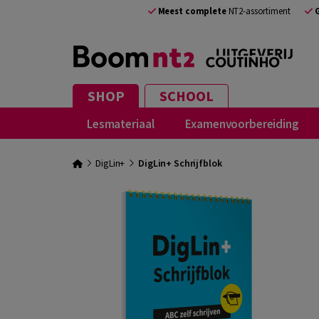
Meest complete
NT2-assortiment
SHOP
SCHOOL
Lesmateriaal
Examenvoorbereiding
DigLin+
DigLin+ Schrijfblok