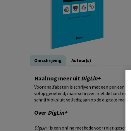
Omschrijving
Auteur(s)
Haal nog meer uit
DigLin+
Voor analfabeten is schrijven met een pen een las
volop geoefend, maar schrijven met de hand moet
schrijfblok sluit volledig aan op de digitale meth
Over
DigLin+
DigLin+
is een online methode voor (niet-geschool