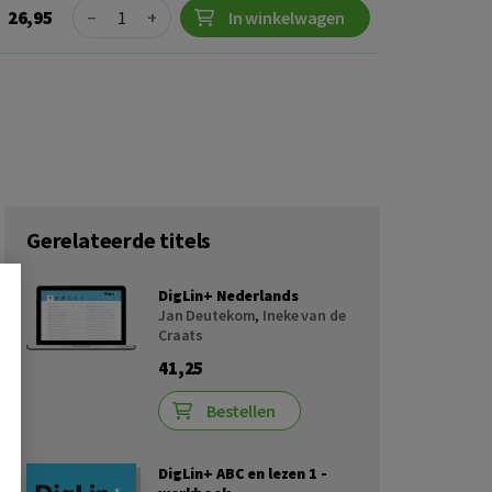
Quantity
26,95
−
+
In winkelwagen
Gerelateerde titels
DigLin+ Nederlands
Jan Deutekom
,
Ineke van de
Craats
41,25
Bestellen
DigLin+ ABC en lezen 1 -