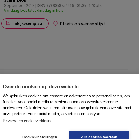
Schrijfblok
September 2018 | ISBN 9789058754516 | 01.05
| 178 blz.
Vandaag besteld, dinsdag in huis
Plaats op wensenlijst
Inkijkexemplaar
Over de cookies op deze website
tige activiteit. In de digitale methode
DigLin+
wordt typen
We gebruiken cookies om content en advertenties te personaliseren, om
 op papier. Daarom is er het
DigLin+ Schrijfblok
. Het
functies voor social media te bieden en om ons websiteverkeer te
ode, maar is ook los daarvan te gebruiken.
analyseren. Ook delen we informatie over jouw gebruik van onze site met
onze partners voor social media, adverteren en analyse.
Privacy- en cookieverklaring
de) anderstaligen, jong en oud, van alfabetisering tot
Cookie-instellingen
Alle cookies toestaan