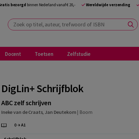
Gratis bezorgd
binnen Nederland vanaf € 20,-
Wereldwijde verzending
Zoek op titel, auteur, trefwoord of ISBN
Docent
Toetsen
Zelfstudie
DigLin+ Schrijfblok
ABC zelf schrijven
Ineke van de Craats
,
Jan Deutekom
|
Boom