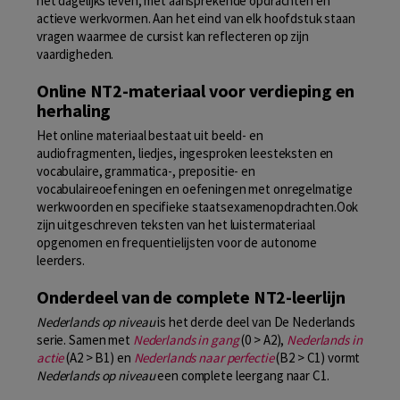
het dagelijks leven, met aansprekende opdrachten en
actieve werkvormen. Aan het eind van elk hoofdstuk staan
vragen waarmee de cursist kan reflecteren op zijn
vaardigheden.
Online NT2-materiaal voor verdieping en
herhaling
Het online materiaal bestaat uit beeld- en
audiofragmenten, liedjes, ingesproken leesteksten en
vocabulaire, grammatica-, prepositie- en
vocabulaireoefeningen en oefeningen met onregelmatige
werkwoorden en specifieke staatsexamenopdrachten.Ook
zijn uitgeschreven teksten van het luistermateriaal
opgenomen en frequentielijsten voor de autonome
leerders.
Onderdeel van de complete NT2-leerlijn
Nederlands op niveau
is het derde deel van De Nederlands
serie. Samen met
Nederlands in gang
(0 > A2),
Nederlands in
actie
(A2 > B1) en
Nederlands naar perfectie
(B2 > C1) vormt
Nederlands op niveau
een complete leergang naar C1.