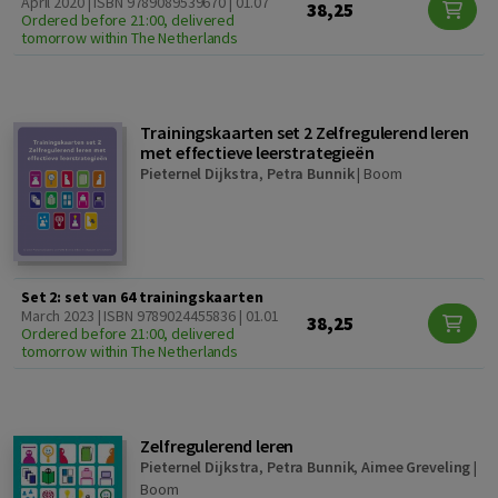
April 2020 | ISBN 9789089539670 | 01.07
38,25
Ordered before 21:00, delivered
tomorrow within The Netherlands
Trainingskaarten set 2 Zelfregulerend leren
met effectieve leerstrategieën
Pieternel Dijkstra
,
Petra Bunnik
|
Boom
Set 2: set van 64 trainingskaarten
March 2023 | ISBN 9789024455836 | 01.01
38,25
Ordered before 21:00, delivered
tomorrow within The Netherlands
Zelfregulerend leren
Pieternel Dijkstra
,
Petra Bunnik
,
Aimee Greveling
|
Boom