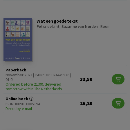
Wat een goede tekst!
Petra de Lint
,
Suzanne van Norden
|
Boom
Paperback
November 2022 | ISBN 9789024449576 |
33,50
01.01
Ordered before 21:00, delivered
tomorrow within The Netherlands
Online boek
26,80
ISBN 3009010005194
Direct by e-mail