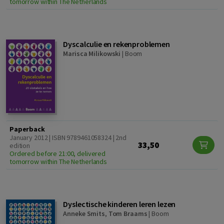
tomorrow within The Netherlands
Dyscalculie en rekenproblemen
Marisca Milikowski
|
Boom
Paperback
January 2012 | ISBN 9789461058324 | 2nd
33,50
edition
Ordered before 21:00, delivered
tomorrow within The Netherlands
Dyslectische kinderen leren lezen
Anneke Smits
,
Tom Braams
|
Boom