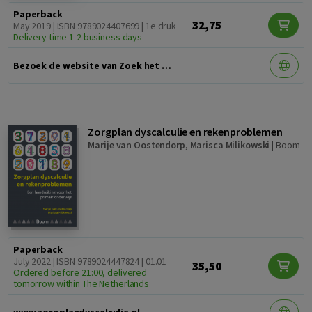
Paperback
32,75
May 2019 | ISBN 9789024407699 | 1e druk
Delivery time 1-2 business days
Bezoek de website van Zoek het even lekker zelf uit en download alle opdrachten
Zorgplan dyscalculie en rekenproblemen
Marije van Oostendorp
,
Marisca Milikowski
|
Boom
Paperback
July 2022 | ISBN 9789024447824 | 01.01
35,50
Ordered before 21:00, delivered
tomorrow within The Netherlands
www.zorgplandyscalculie.nl