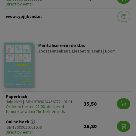
Direct by e-mail
www.typjijblind.nl
Mentaliseren in de klas
Joost Hutsebaut
,
Liesbet Nijssens
|
Boom
Paperback
July 2023 | ISBN 9789024456772 | 01.01
35,50
Ordered before 21:00, delivered
tomorrow within The Netherlands
Online boek
26,80
ISBN 3009010001059
Direct by e-mail