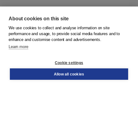
About cookies on this site
We use cookies to collect and analyse information on site
© 2026
Boom Publishers
performance and usage, to provide social media features and to
enhance and customise content and advertisements.
Learn more
Customer service
Cookie settings
Support
Order
Allow all cookies
Returns
Teacher service
Contact
About Boom NT2
About us
Partners
Customized advice