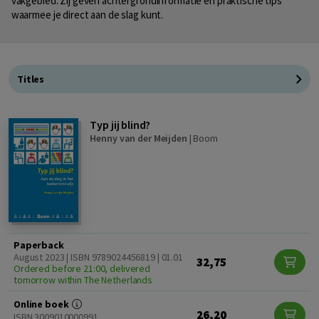
vakgebied. Zij geven achtergrondinformatie en praktische tips
waarmee je direct aan de slag kunt.
Titles
Typ jij blind?
Henny van der Meijden
|
Boom
Paperback
August 2023 | ISBN 9789024456819 | 01.01
32,75
Ordered before 21:00, delivered
tomorrow within The Netherlands
Online boek
26,20
ISBN 3009010000991