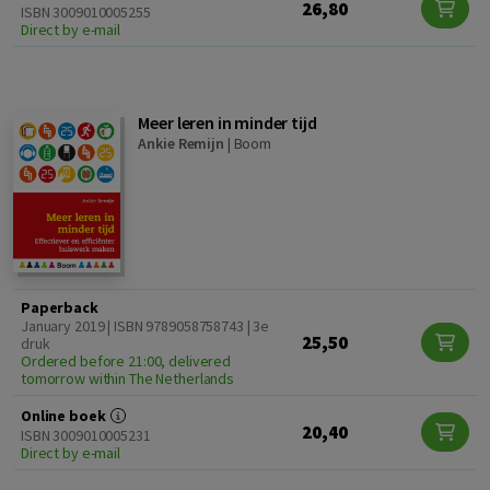
26,80
ISBN 3009010005255
Direct by e-mail
Meer leren in minder tijd
Ankie Remijn
|
Boom
Paperback
January 2019 | ISBN 9789058758743 | 3e
25,50
druk
Ordered before 21:00, delivered
tomorrow within The Netherlands
Online boek
20,40
ISBN 3009010005231
Direct by e-mail