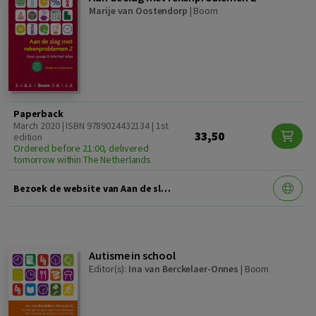
Marije van Oostendorp
|
Boom
Paperback
March 2020 | ISBN 9789024432134 | 1st
33,50
edition
Ordered before 21:00, delivered
tomorrow within The Netherlands
Bezoek de website van Aan de slag met rekenproblemen 2 en download aanvullend materiaal
Autisme in school
Editor(s):
Ina van Berckelaer-Onnes
|
Boom