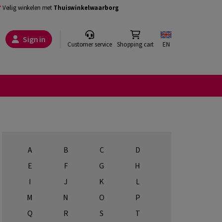
Veilig winkelen met
Thuiswinkelwaarborg
Sign in
Customer service
Shopping cart
EN
A
B
C
D
E
F
G
H
I
J
K
L
M
N
O
P
Q
R
S
T