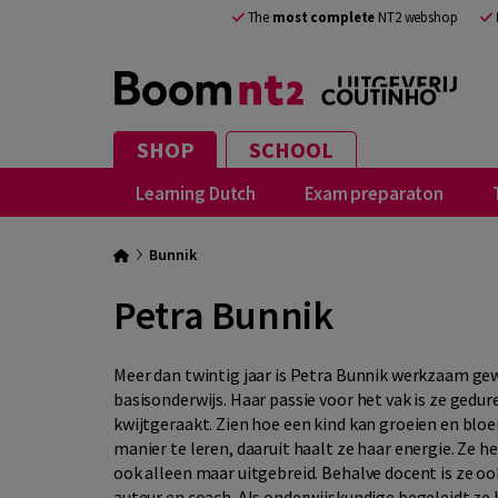
The
most complete
NT2 webshop
SHOP
SCHOOL
Learning Dutch
Exam preparaton
Bunnik
Petra Bunnik
Meer dan twintig jaar is Petra Bunnik werkzaam gew
basisonderwijs. Haar passie voor het vak is ze gedure
kwijtgeraakt. Zien hoe een kind kan groeien en bloei
manier te leren, daaruit haalt ze haar energie. Ze h
ook alleen maar uitgebreid. Behalve docent is ze oo
auteur en coach. Als onderwijskundige begeleidt ze