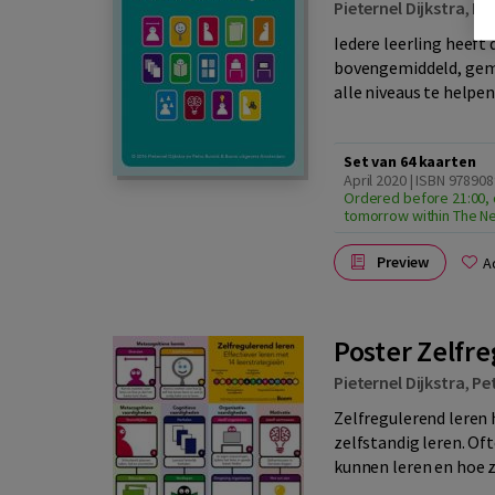
Pieternel Dijkstra
,
Pe
Iedere leerling heeft d
bovengemiddeld, gemi
alle niveaus te helpen
Set van 64 kaarten
April 2020 | ISBN 97890
Ordered before 21:00, 
tomorrow within The N
Preview
A
Poster Zelfr
Pieternel Dijkstra
,
Pe
Zelfregulerend leren 
zelfstandig leren. O
kunnen leren en hoe ze