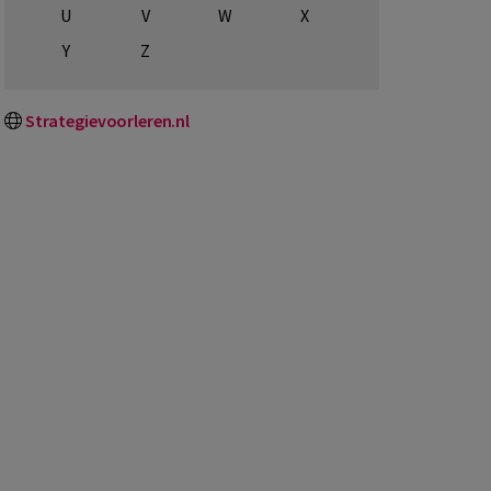
U
V
W
X
Y
Z
Strategievoorleren.nl