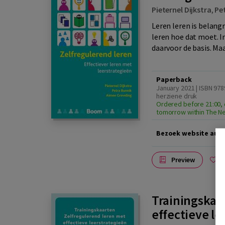
Pieternel Dijkstra
,
Pe
Leren leren is belang
leren hoe dat moet. I
daarvoor de basis. Maar
Paperback
January 2021 | ISBN 97
herziene druk
Ordered before 21:00, 
tomorrow within The N
Bezoek website aute
Preview
A
Trainingskaa
effectieve le