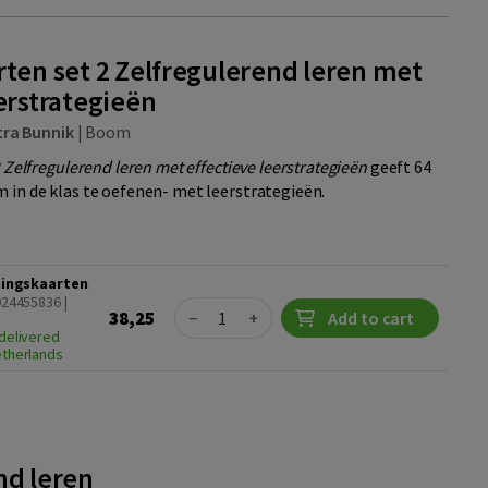
rten set 2 Zelfregulerend leren met
erstrategieën
tra Bunnik
|
Boom
 Zelfregulerend leren met effectieve leerstrategieën
geeft 64
in de klas te oefenen- met leerstrategieën.
iningskaarten
024455836 |
Quantity
38,25
−
+
Add to cart
delivered
etherlands
nd leren