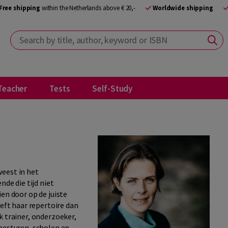
Free shipping
within the Netherlands above € 20,-
Worldwide shipping
Search by title, author, keyword or ISBN
Teacher
Tests
Self-Study
eest in het
nde die tijd niet
en door op de juiste
eeft haar repertoire dan
k trainer, onderzoeker,
 besturen, scholen en