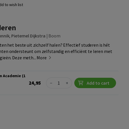
dd to wish list
deren
unnik
,
Pieternel Dijkstra
|
Boom
ten het beste uit zichzelf halen? Effectief studeren is hét
nten ondersteunt om zelfstandig en efficiënt te leren met
gieën. Deze meth...
More
m Academie (1
Quantity
24,95
−
+
Add to cart