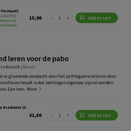
1-formaat)
Quantity
024419593
15,00
−
+
Add to cart
delivered
etherlands
nd leren voor de pabo
tra Bunnik
|
Boom
 is er groeiende aandacht voor het zelfregulerend leren door
erend leren houdt in dat leerlingen eigenaar zijn en worden
es. Een leer...
More
m Academie (2
Quantity
31,50
−
+
Add to cart