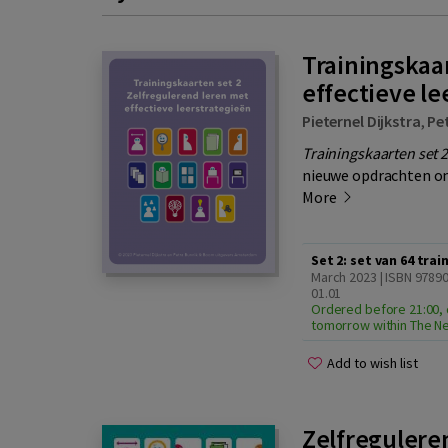
Trainingskaa
effectieve le
Pieternel Dijkstra
,
Pe
Trainingskaarten set 2
nieuwe opdrachten om 
More
Set 2: set van 64 tra
March 2023 | ISBN 9789
01.01
Ordered before 21:00, 
tomorrow within The N
Add to wish list
Zelfregulere