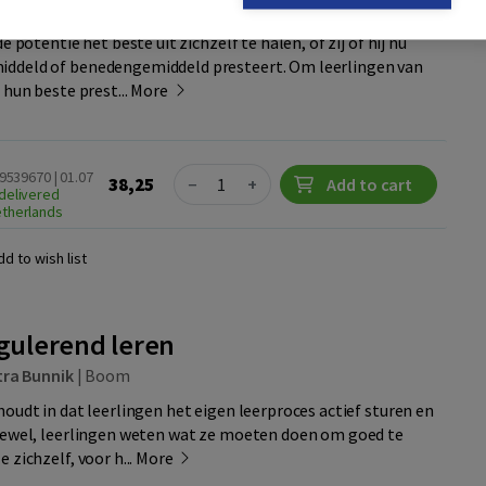
tra Bunnik
|
Boom
e potentie het beste uit zichzelf te halen, of zij of hij nu
ddeld of benedengemiddeld presteert. Om leerlingen van
 hun beste prest...
More
Quantity
89539670 | 01.07
38,25
−
+
Add to cart
delivered
etherlands
dd to wish list
egulerend leren
tra Bunnik
|
Boom
houdt in dat leerlingen het eigen leerproces actief sturen en
ftewel, leerlingen weten wat ze moeten doen om goed te
 zichzelf, voor h...
More