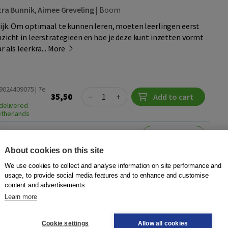
tra Bunnik
,
Aimee Greveling
|
Boom
rijk. Om optimaal te kunnen leren, moeten leerlingen eerst
nzicht in leerstrategieën en hoe je deze kunt inzetten vormt
 als leerkra...
More
89024409075 | 7e
Quantity
35,50
−
+
Add to cart
delivered
etherlands
Visit site
urs
About cookies on this site
dd to wish list
We use cookies to collect and analyse information on site performance and
usage, to provide social media features and to enhance and customise
content and advertisements.
Learn more
rten Zelfregulerend leren met
erstrategieën
Cookie settings
Allow all cookies