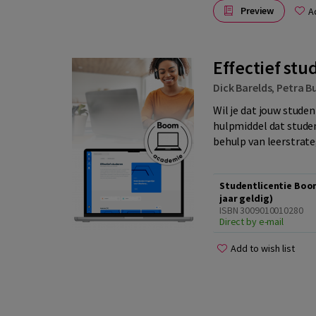
Preview
A
Effectief stu
Dick Barelds
,
Petra B
Wil je dat jouw studen
hulpmiddel dat stude
behulp van leerstrate
Studentlicentie Boo
jaar geldig)
ISBN 3009010010280
Direct by e-mail
Add to wish list