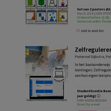
Set van 2 posters (A
March 2018 | ISBN 9789
Ordered before 21:00, 
tomorrow within The N
Add to wish list
Zelfregulere
Pieternel Dijkstra
,
Pe
In het basisonderwijs
leerlingen. Zelfregul
van hun eigen leerproc
Studentlicentie Boo
jaar geldig)
ISBN 3009010009284
Direct by e-mail