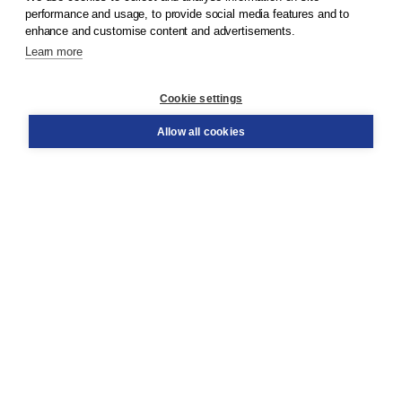
© 2026
Koninklijke Boom uitgevers
performance and usage, to provide social media features and to
enhance and customise content and advertisements.
Learn more
Customer service
Cookie settings
Support
Order
Allow all cookies
Returns
Teacher service
Contact
About Boom NT2
About us
Partners
Customized advice
Free shipping within NL above € 20
Shopping secure with Thuiswinkelwaarborg