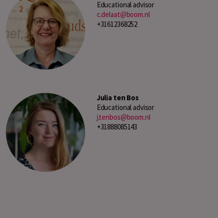
Educational advisor
c.delaat@boom.nl
+31612368252
Julia ten Bos
Educational advisor
j.tenbos@boom.nl
+31888085143