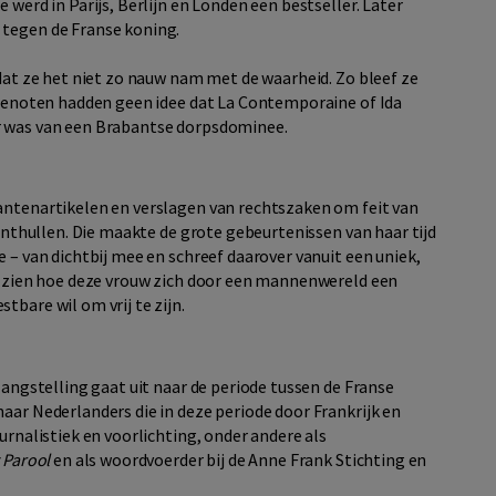
 werd in Parijs, Berlijn en Londen een bestseller. Later
 tegen de Franse koning.
rdat ze het niet zo nauw nam met de waarheid. Zo bleef ze
jdgenoten hadden geen idee dat La Contemporaine of Ida
r was van een Brabantse dorpsdominee.
antenartikelen en verslagen van rechtszaken om feit van
 onthullen. Die maakte de grote gebeurtenissen van haar tijd
e – van dichtbij mee en schreef daarover vanuit een uniek,
 zien hoe deze vrouw zich door een mannenwereld een
tbare wil om vrij te zijn.
elangstelling gaat uit naar de periode tussen de Franse
aar Nederlanders die in deze periode door Frankrijk en
urnalistiek en voorlichting, onder andere als
 Parool
en als woordvoerder bij de Anne Frank Stichting en