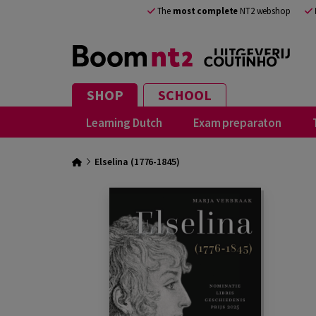
The
most complete
NT2 webshop
SHOP
SCHOOL
Learning Dutch
Exam preparaton
Elselina (1776-1845)