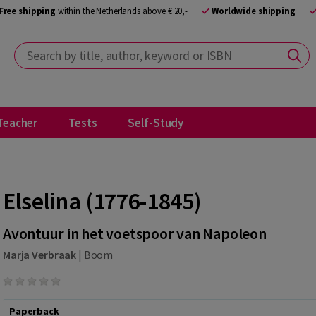
Free shipping
within the Netherlands above € 20,-
Worldwide shipping
Search by title, author, keyword or ISBN
Teacher
Tests
Self-Study
Elselina (1776-1845)
Avontuur in het voetspoor van Napoleon
Marja Verbraak
|
Boom
Paperback