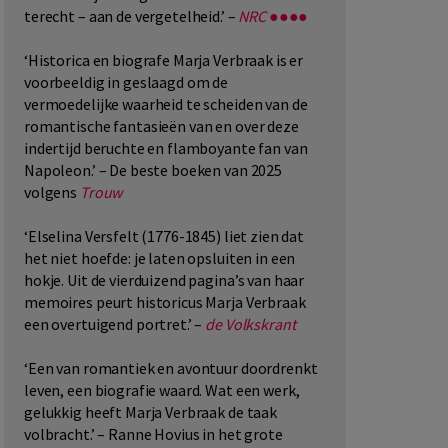
terecht – aan de vergetelheid.’ –
NRC
●●●●
‘Historica en biografe Marja Verbraak is er
voorbeeldig in geslaagd om de
vermoedelijke waarheid te scheiden van de
romantische fantasieën van en over deze
indertijd beruchte en flamboyante fan van
Napoleon.’ – De beste boeken van 2025
volgens
Trouw
‘Elselina Versfelt (1776-1845) liet zien dat
het niet hoefde: je laten opsluiten in een
hokje. Uit de vierduizend pagina’s van haar
memoires peurt historicus Marja Verbraak
een overtuigend portret.’ –
de Volkskrant
‘Een van romantiek en avontuur doordrenkt
leven, een biografie waard. Wat een werk,
gelukkig heeft Marja Verbraak de taak
volbracht.’ – Ranne Hovius in het grote