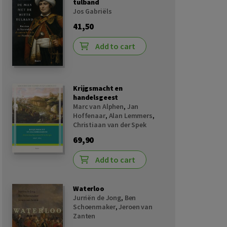
tulband
Jos Gabriëls
41,50
Add to cart
Krijgsmacht en
handelsgeest
Marc van Alphen
,
Jan
Hoffenaar
,
Alan Lemmers
,
Christiaan van der Spek
69,90
Add to cart
Waterloo
Jurriën de Jong
,
Ben
Schoenmaker
,
Jeroen van
Zanten