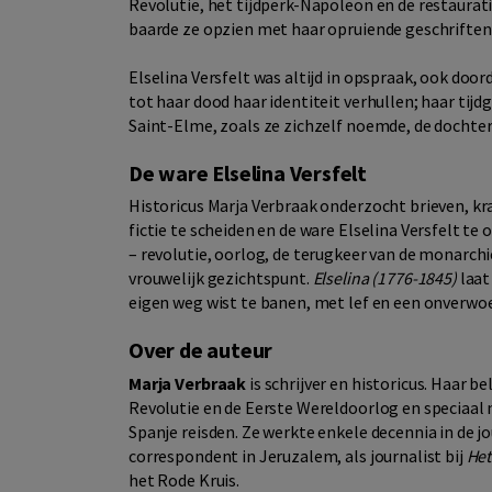
Revolutie, het tijdperk-Napoleon en de restauratie
baarde ze opzien met haar opruiende geschriften
Elselina Versfelt was altijd in opspraak, ook doo
tot haar dood haar identiteit verhullen; haar ti
Saint-Elme, zoals ze zichzelf noemde, de dochte
De ware Elselina Versfelt
Historicus Marja Verbraak onderzocht brieven, kr
fictie te scheiden en de ware Elselina Versfelt te
– revolutie, oorlog, de terugkeer van de monarchi
vrouwelijk gezichtspunt.
Elselina (1776-1845)
laat
eigen weg wist te banen, met lef en een onverwoes
Over de auteur
Marja Verbraak
is schrijver en historicus. Haar b
Revolutie en de Eerste Wereldoorlog en speciaal n
Spanje reisden. Ze werkte enkele decennia in de jo
correspondent in Jeruzalem, als journalist bij
Het
het Rode Kruis.