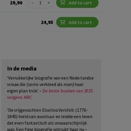
Quantity
29,90
−
+
Add to cart
24,95
Add to cart
In de media
‘Verrukkelijke biografie van een Nederlandse
vrouw die (soms verkleed als man) haar
eigen plan trok.’ –
De beste boeken van 2025
volgens
NRC
‘De vrijgevochten Elselina Versfelt (1776-
1845) hield van avontuur en leidde een leven
dat even fantastisch als onwaarschijnlijk
was. Een fijne biografie ontrukt haar nu –