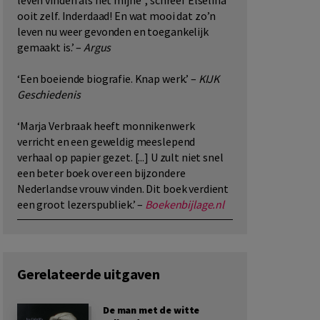
leven vinden als het mijne’’, schreef Elselina
ooit zelf. Inderdaad! En wat mooi dat zo’n
leven nu weer gevonden en toegankelijk
gemaakt is.’ –
Argus
‘Een boeiende biografie. Knap werk.’ –
KIJK
Geschiedenis
‘Marja Verbraak heeft monnikenwerk
verricht en een geweldig meeslepend
verhaal op papier gezet. [...] U zult niet snel
een beter boek over een bijzondere
Nederlandse vrouw vinden. Dit boek verdient
een groot lezerspubliek.’ –
Boekenbijlage.nl
Gerelateerde uitgaven
De man met de witte