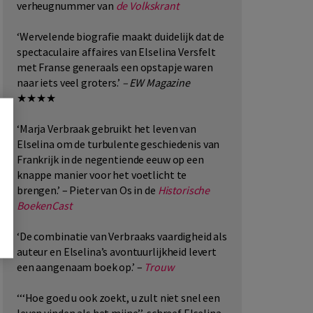
verheugnummer van
de Volkskrant
‘Wervelende biografie maakt duidelijk dat de
spectaculaire affaires van Elselina Versfelt
met Franse generaals een opstapje waren
naar iets veel groters.’
– EW Magazine
★★★★
‘Marja Verbraak gebruikt het leven van
Elselina om de turbulente geschiedenis van
Frankrijk in de negentiende eeuw op een
knappe manier voor het voetlicht te
brengen.’ – Pieter van Os in de
Historische
BoekenCast
‘De combinatie van Verbraaks vaardigheid als
auteur en Elselina’s avontuurlijkheid levert
een aangenaam boek op.’ –
Trouw
‘‘‘Hoe goed u ook zoekt, u zult niet snel een