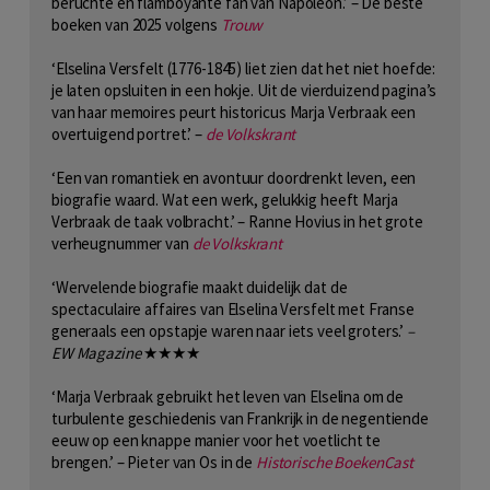
beruchte en flamboyante fan van Napoleon.’ – De beste
boeken van 2025 volgens
Trouw
‘Elselina Versfelt (1776-1845) liet zien dat het niet hoefde:
je laten opsluiten in een hokje. Uit de vierduizend pagina’s
van haar memoires peurt historicus Marja Verbraak een
overtuigend portret.’ –
de Volkskrant
‘Een van romantiek en avontuur doordrenkt leven, een
biografie waard. Wat een werk, gelukkig heeft Marja
Verbraak de taak volbracht.’ – Ranne Hovius in het grote
verheugnummer van
de Volkskrant
‘Wervelende biografie maakt duidelijk dat de
spectaculaire affaires van Elselina Versfelt met Franse
generaals een opstapje waren naar iets veel groters.’
–
EW Magazine
★★★★
‘Marja Verbraak gebruikt het leven van Elselina om de
turbulente geschiedenis van Frankrijk in de negentiende
eeuw op een knappe manier voor het voetlicht te
brengen.’ – Pieter van Os in de
Historische BoekenCast