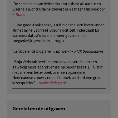
‘De combinatie van Verbraaks vaardigheid als auteur en
Elselina’s avontuurlijkheid levert een aangenaam boek op.’
–
Trouw
‘‘‘Hoe goed u ook zoekt, u zult niet snel een leven vinden
als het mijne’’, schreef Elselina ooit zelf. Inderdaad! En
wat mooi dat zo’n leven nu weer gevonden en
toegankelijk gemaakt is.’ –
Argus
‘Een boeiende biografie. Knap werk.’ –
KIJK Geschiedenis
‘Marja Verbraak heeft monnikenwerk verricht en een
geweldig meeslepend verhaal op papier gezet. [...] U zult
niet snel een beter boek over een bijzondere
Nederlandse vrouw vinden. Dit boek verdient een groot
lezerspubliek.’ –
Boekenbijlage.nl
Gerelateerde uitgaven