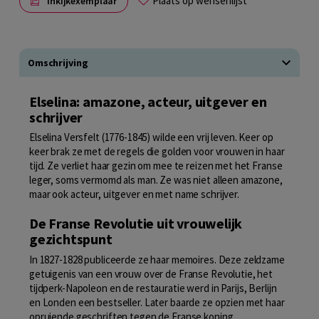
Plaats op wensenlijst
Inkijkexemplaar
Omschrijving
Elselina: amazone, acteur, uitgever en
schrijver
Elselina Versfelt (1776-1845) wilde een vrij leven. Keer op
keer brak ze met de regels die golden voor vrouwen in haar
tijd. Ze verliet haar gezin om mee te reizen met het Franse
leger, soms vermomd als man. Ze was niet alleen amazone,
maar ook acteur, uitgever en met name schrijver.
De Franse Revolutie uit vrouwelijk
gezichtspunt
In 1827-1828 publiceerde ze haar memoires. Deze zeldzame
getuigenis van een vrouw over de Franse Revolutie, het
tijdperk-Napoleon en de restauratie werd in Parijs, Berlijn
en Londen een bestseller. Later baarde ze opzien met haar
opruiende geschriften tegen de Franse koning.