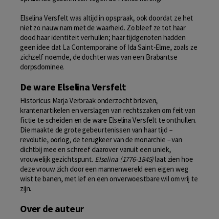
Elselina Versfelt was altijd in opspraak, ook doordat ze het
niet zo nauw nam met de waarheid. Zo bleef ze tot haar
dood haar identiteit verhullen; haar tijdgenoten hadden
geen idee dat La Contemporaine of Ida Saint-Elme, zoals ze
zichzelf noemde, de dochter was van een Brabantse
dorpsdominee.
De ware Elselina Versfelt
Historicus Marja Verbraak onderzocht brieven,
krantenartikelen en verslagen van rechtszaken om feit van
fictie te scheiden en de ware Elselina Versfelt te onthullen.
Die maakte de grote gebeurtenissen van haar tijd –
revolutie, oorlog, de terugkeer van de monarchie – van
dichtbij mee en schreef daarover vanuit een uniek,
vrouwelijk gezichtspunt.
Elselina (1776-1845)
laat zien hoe
deze vrouw zich door een mannenwereld een eigen weg
wist te banen, met lef en een onverwoestbare wil om vrij te
zijn.
Over de auteur