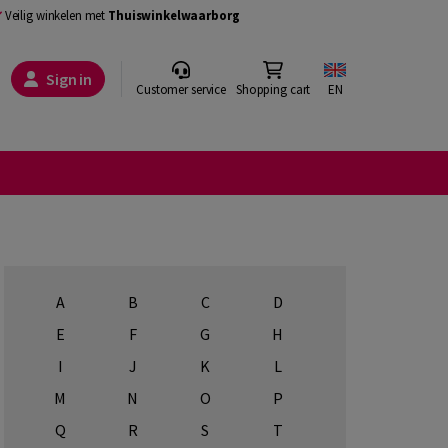
Veilig winkelen met
Thuiswinkelwaarborg
Sign in
Customer service
Shopping cart
EN
A
B
C
D
E
F
G
H
I
J
K
L
M
N
O
P
Q
R
S
T