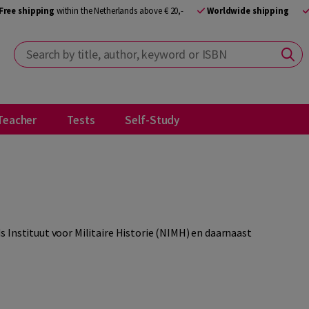
Free shipping
within the Netherlands above € 20,-
Worldwide shipping
Search by title, author, keyword or ISBN
Teacher
Tests
Self-Study
 Instituut voor Militaire Historie (NIMH) en daarnaast