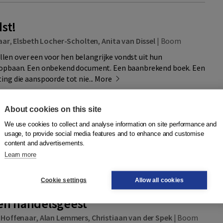
st!
aar
,
Elsbeth Locher-Scholten
,
Anita van Dissel
|
Boom
tellen over een voor hen belangrijke vondst uit hun
oopbaan. Een onbekend document. Een baanbrekend boek. Een
ng die aanspoorde tot nie...
More
About cookies on this site
89024436569 |
Quantity
We use cookies to collect and analyse information on site performance and
29,90
−
+
Add to cart
usage, to provide social media features and to enhance and customise
delivered
etherlands
content and advertisements.
Learn more
dd to wish list
Cookie settings
Allow all cookies
en handelsgeest
 Hoffenaar
,
Alan Lemmers
,
Christiaan van der Spek
|
Boom