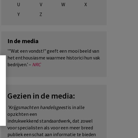
U
V
W
X
Y
Z
In de media
'"Wat een vondst!" geeft een mooi beeld van
het enthousiasme waarmee historici hun vak
bedrijven.' –
NRC
Gezien in de media:
'Krijgsmacht en handelsgeest
is in alle
opzichten een
indrukwekkend standaardwerk, dat zowel
voor specialisten als voor een meer breed
publiek een schat aan informatie te bieden