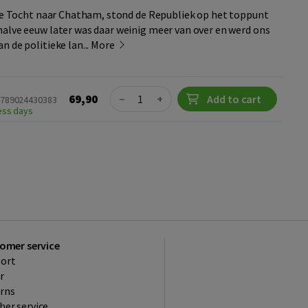
 de Tocht naar Chatham, stond de Republiek op het toppunt
alve eeuw later was daar weinig meer van over en werd ons
 de politieke lan...
More
Quantity
69,90
−
+
Add to cart
9789024430383
ness days
omer service
ort
r
rns
her service