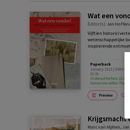
Wat een vond
Editor(s):
Jan Hoffen
Vijftien historici ver
wetenschappelijke l
inspirerende ontmoeti
Paperback
January 2021 | ISBN 97
01.01
Ordered before 21:00, 
tomorrow within The N
Preview
A
Krijgsmacht 
Marc van Alphen
,
Jan