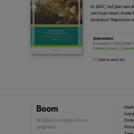
In 1667, het jaar van
van haar roem. Anderh
land door Napoleon van
Gebonden
December 2019 | ISBN 
Delivery time 1-2 busi
Add to wish list
Cust
Supp
© 2026
Koninklijke Boom
Orde
uitgevers
Retu
Teac