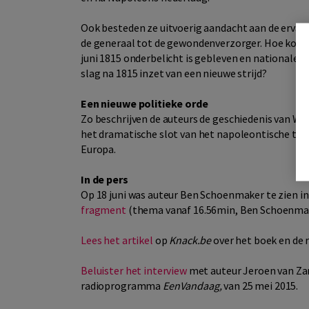
Ook besteden ze uitvoerig aandacht aan de ervari
de generaal tot de gewondenverzorger. Hoe komt 
juni 1815 onderbelicht is gebleven en nationale
slag na 1815 inzet van een nieuwe strijd?
Een nieuwe politieke orde
Zo beschrijven de auteurs de geschiedenis van Wa
het dramatische slot van het napoleontische tijdp
Europa.
In de pers
Op 18 juni was auteur Ben Schoenmaker te zien i
fragment
(thema vanaf 16.56min, Ben Schoenmak
Lees het artikel
op
Knack.be
over het boek en de 
Beluister het interview
met auteur Jeroen van Za
radioprogramma
EenVandaag,
van 25 mei 2015.