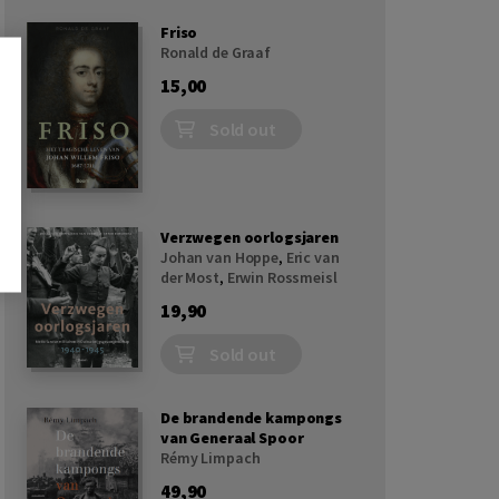
Friso
Ronald de Graaf
15,00
Sold out
Verzwegen oorlogsjaren
Johan van Hoppe
,
Eric van
der Most
,
Erwin Rossmeisl
19,90
Sold out
De brandende kampongs
van Generaal Spoor
Rémy Limpach
49,90