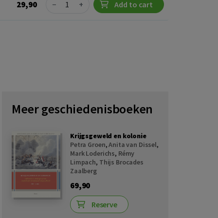
Quantity
29,90
−
+
Add to cart
Meer geschiedenisboeken
Krijgsgeweld en kolonie
Petra Groen
,
Anita van Dissel
,
Mark Loderichs
,
Rémy
Limpach
,
Thijs Brocades
Zaalberg
69,90
Reserve