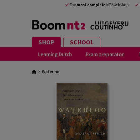
The
most complete
NT2 webshop
SHOP
SCHOOL
Learning Dutch
Exam preparaton
Waterloo