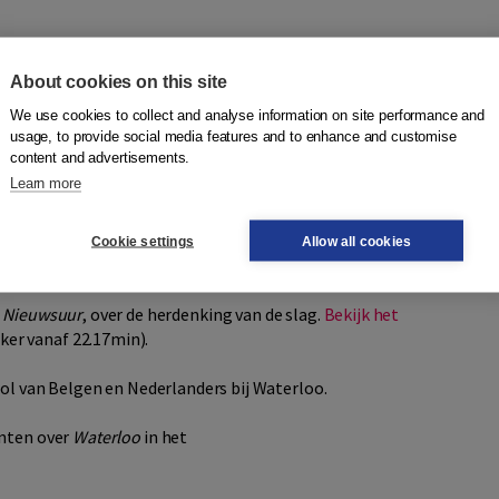
ngen en belevenissen van de militairen op het slagveld, van
het dat de rol van de Belgen en Nederlanders op 16 en 18
About cookies on this site
 helden zijn vergeten? Waarom werd de nagedachtenis aan de
We use cookies to collect and analyse information on site performance and
usage, to provide social media features and to enhance and customise
content and advertisements.
Learn more
terloo in een brede politiek-maatschappelijk context, als
erk, en als het begin van een nieuwe politieke orde in
Cookie settings
Allow all cookies
n
Nieuwsuur
, over de herdenking van de slag.
Bekijk het
er vanaf 22.17min).
rol van Belgen en Nederlanders bij Waterloo.
nten over
Waterloo
in het