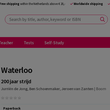
Free shipping
within the Netherlands above € 20,-
Worldwide shipping
Search by title, author, keyword or ISBN
Teacher
Tests
Self-Study
Waterloo
200 jaar strijd
Jurriën de Jong
,
Ben Schoenmaker
,
Jeroen van Zanten
|
Boom
Paperback