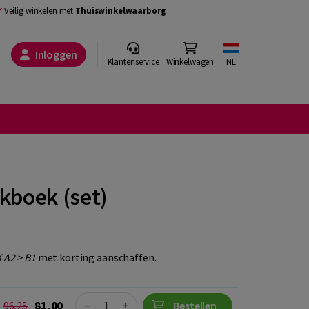
Veilig winkelen met
Thuiswinkelwaarborg
Inloggen
Klantenservice
Winkelwagen
NL
rkboek (set)
 A2 > B1
met korting aanschaffen.
Quantity
81,00
96,25
−
+
Bestellen