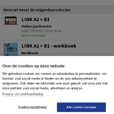
Deze set bevat de volgende producten
LINK A2 > B1
Online jaarlicentie
ISBN 9789058753854 | 01.01
Direct via e-mail
LINK A2 > B1 - werkboek
Werkboek
Juli 2019 | ISBN 9789024418749 | 01.06
| 296 blz.
Vandaag besteld, dinsdag in huis
Over de cookies op deze website
We gebruiken cookies om content en advertenties te personaliseren, om
Plaats op wensenlijst
functies voor social media te bieden en om ons websiteverkeer te
analyseren. Ook delen we informatie over jouw gebruik van onze site met
onze partners voor social media, adverteren en analyse.
Privacy- en cookieverklaring
Cookie-instellingen
Alle cookies toestaan
rlicentie van
LINK 0 > A2
met korting aanschaffen.