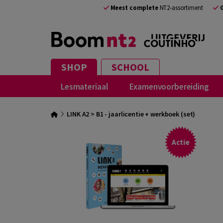
Meest complete
NT2-assortiment
SHOP
SCHOOL
Lesmateriaal
Examenvoorbereiding
LINK A2 > B1 - jaarlicentie + werkboek (set)
Actie