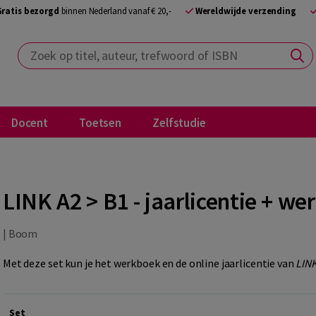
Gratis bezorgd
binnen Nederland vanaf € 20,-
Wereldwijde verzending
Zoek op titel, auteur, trefwoord of ISBN
Docent
Toetsen
Zelfstudie
LINK A2 > B1 - jaarlicentie + we
|
Boom
Met deze set kun je het werkboek en de online jaarlicentie van
LINK
Set