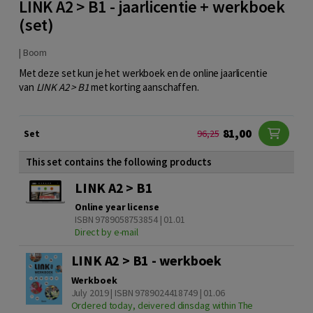
LINK A2 > B1 - jaarlicentie + werkboek
(set)
|
Boom
Met deze set kun je het werkboek en de online jaarlicentie
van
LINK A2 > B1
met korting aanschaffen.
81,00
Set
96,25
This set contains the following products
LINK A2 > B1
Online year license
ISBN 9789058753854 | 01.01
Direct by e-mail
LINK A2 > B1 - werkboek
Werkboek
July 2019 | ISBN 9789024418749 | 01.06
Ordered today, deivered dinsdag within The