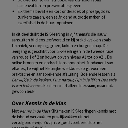
samenvatten en presentaties geven.
Elk thema bevat een kort onderzoek of proefje, zoals
tuinkers zaaien, een zelfrijdend autootje maken of
zwerfafval in de buurt opruimen.
In dit deel duikt de ISK-leerling in vijf thema’s die nauw
aansluiten bij diens leefwereld én bij praktijkvakken zoals
techniek, verzorging, groen, koken en burgerschap. De
leergang is geschikt voor ISK-leerlingen in de tweede fase
van route 1 of 2 en bouwt op van niveau A1 tot op A2+. De
online bronnen en opdrachten vormen het fundament van
elke les, terwijl het kleurrijke werkboek zorgt voor een
praktische en aansprekende afsluiting. Boeiende lessen als
Een kijkje in de keuken, Puur natuur, Fijn in je lijf
en
De aarde
is van iedereen
maken leren niet alleen leerzaam, maar ook
gewoon leuk!
Over
Kennis in de klas
Met
Kennis in de klas
(KIK) maken ISK-leerlingen kennis met
de inhoud van zaak- en praktijkvakken uit het
vervolgonderwijs. Zo zijn ze goed voorbereid op het