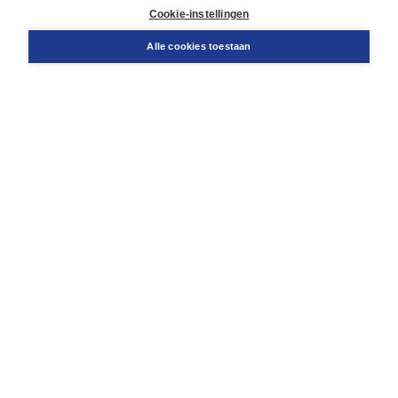
Cookie-instellingen
Support
Bestellen
Alle cookies toestaan
​Retourneren
Docentenservice
Contact
Over Boom NT2
Over ons
Partners
Advies op maat
Gratis verzending in NL vanaf € 20,-.
Veilig winkelen met Thuiswinkelwaarborg
Algemene voorwaarden
Algemene voorwaarden zakelijk
Cookieverklaring