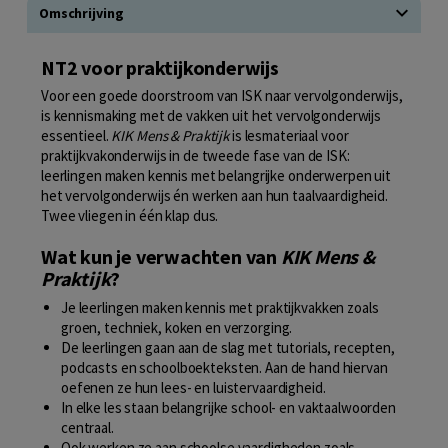
Omschrijving
NT2 voor praktijkonderwijs
Voor een goede doorstroom van ISK naar vervolgonderwijs,
is kennismaking met de vakken uit het vervolgonderwijs
essentieel.
KIK Mens & Praktijk
is lesmateriaal voor
praktijkvakonderwijs in de tweede fase van de ISK:
leerlingen maken kennis met belangrijke onderwerpen uit
het vervolgonderwijs én werken aan hun taalvaardigheid.
Twee vliegen in één klap dus.
Wat kun je verwachten van
KIK Mens &
Praktijk
?
Je leerlingen maken kennis met praktijkvakken zoals
groen, techniek, koken en verzorging.
De leerlingen gaan aan de slag met tutorials, recepten,
podcasts en schoolboekteksten. Aan de hand hiervan
oefenen ze hun lees- en luistervaardigheid.
In elke les staan belangrijke school- en vaktaalwoorden
centraal.
Ook werken ze aan schoolse vaardigheden zoals