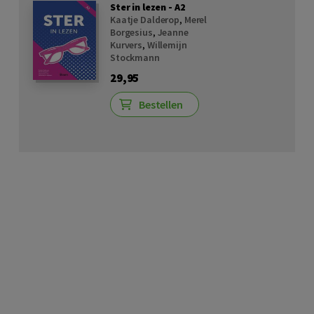
Ster in lezen - A2
Kaatje Dalderop
,
Merel
Borgesius
,
Jeanne
Kurvers
,
Willemijn
Stockmann
29,95
Bestellen