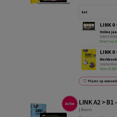
Set
LINK 0 
Online jaa
ISBN 97890
Direct via e
LINK 0 
Werkboek
September 
Voor 21:00 
Plaats op wensenl
LINK A2 > B1 
Actie
|
Boom