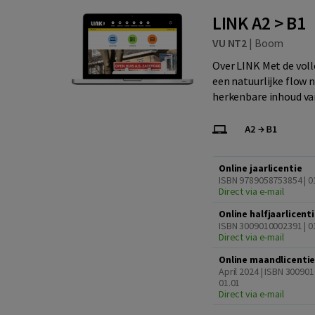
LINK A2 > B1
VU NT2
|
Boom
Over LINK Met de voll
een natuurlijke flow 
herkenbare inhoud va
Online jaarlicentie
ISBN 9789058753854 | 0
Direct via e-mail
Online halfjaarlicent
ISBN 3009010002391 | 0
Direct via e-mail
Online maandlicenti
April 2024 | ISBN 30090
01.01
Direct via e-mail