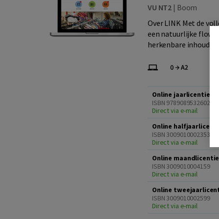
VU NT2
|
Boom
Over LINK Met de voll
een natuurlijke flow 
herkenbare inhoud va
Online jaarlicentie
ISBN 9789089532602
Direct via e-mail
Online halfjaarlicent
ISBN 3009010002353
Direct via e-mail
Online maandlicenti
ISBN 3009010004159
Direct via e-mail
Online tweejaarlicen
ISBN 3009010002599
Direct via e-mail