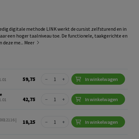
edig digitale methode LINK werkt de cursist zelfsturend en in
naar een hoger taalniveau toe. De functionele, taakgerichte en
n deze me...
Meer
Quantity
59,75
−
+
In winkelwagen
1.01
ie
Quantity
42,75
−
+
In winkelwagen
1.01
e
Quantity
10012116 |
18,25
−
+
In winkelwagen