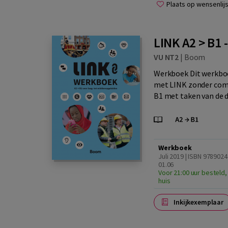
Plaats op wensenlijs
LINK A2 > B1
VU NT2
|
Boom
Werkboek Dit werkboe
met LINK zonder comp
B1 met taken van de d
Werkboek
Juli 2019 | ISBN 9789024
01.06
Voor 21:00 uur besteld,
huis
Inkijkexemplaar