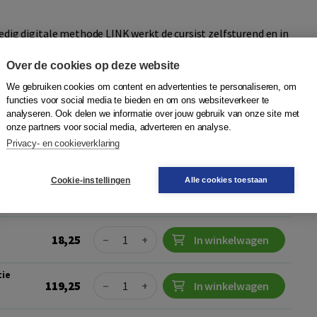
edig digitale methode LINK werkt de cursist zelfsturend en in
naar een hoger taalniveau toe. De functionele, taakgerichte en
n deze me...
Meer
Over de cookies op deze website
We gebruiken cookies om content en advertenties te personaliseren, om
functies voor social media te bieden en om ons websiteverkeer te
analyseren. Ook delen we informatie over jouw gebruik van onze site met
onze partners voor social media, adverteren en analyse.
Quantity
Privacy- en cookieverklaring
59,75
−
+
In winkelwagen
Cookie-instellingen
Alle cookies toestaan
ie
Quantity
42,75
−
+
In winkelwagen
e
Quantity
18,25
−
+
In winkelwagen
tie
Quantity
119,25
−
+
In winkelwagen