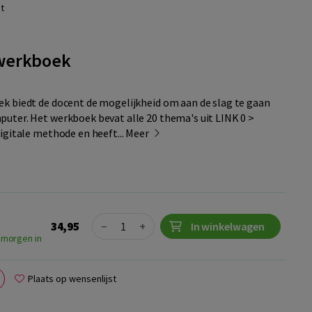
t
- werkboek
k biedt de docent de mogelijkheid om aan de slag te gaan
uter. Het werkboek bevat alle 20 thema's uit LINK 0 >
igitale methode en heeft...
Meer
Quantity
34,95
−
+
In winkelwagen
 morgen in
Plaats op wensenlijst