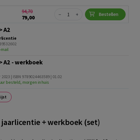
94,70
Quantity
Bestellen
−
+
79,00
> A2
rlicentie
89532602
-mail
> A2 - werkboek
2023 | ISBN 9789024463589 | 01.02
uur besteld, morgen in huis
ijst
- jaarlicentie + werkboek (set)