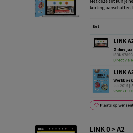
Met deze set kun je h
korting aanschaffen.
Set
LINK A2
Online jaa
ISBN 97890
Direct via e
LINK A2
Werkboek
Juli 2019 |
Voor 21:00 
Plaats op wensenl
LINK 0 > A2