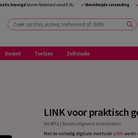
Gratis bezorgd
binnen Nederland vanaf € 20,-
Wereldwijde verzending
Zoek op titel, auteur, trefwoord of ISBN
Docent
Toetsen
Zelfstudie
LINK voor praktisch 
VU NT2
|
Boom uitgevers Amsterdam
Met de volledig digitale methode
LINK
werkt d