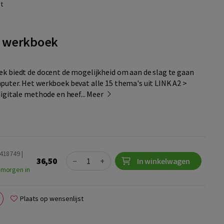
t
 - werkboek
k biedt de docent de mogelijkheid om aan de slag te gaan
uter. Het werkboek bevat alle 15 thema's uit LINK A2 >
igitale methode en heef...
Meer
418749 |
Quantity
36,50
−
+
In winkelwagen
 morgen in
Plaats op wensenlijst