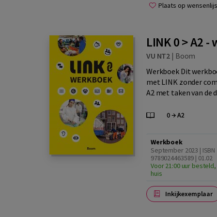
Plaats op wensenlijs
LINK 0 > A2 
VU NT2
|
Boom
Werkboek Dit werkboe
met LINK zonder comp
A2 met taken van de d
Werkboek
September 2023 | ISBN
9789024463589 | 01.02
Voor 21:00 uur besteld,
huis
Inkijkexemplaar