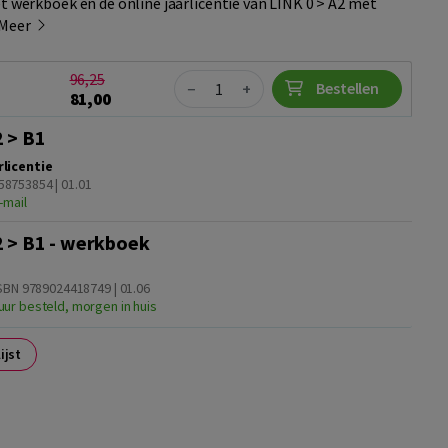
et werkboek en de online jaarlicentie van LINK 0 > A2 met
Meer
96,25
Quantity
Bestellen
−
+
81,00
 > B1
rlicentie
58753854 | 01.01
-mail
 > B1 - werkboek
 ISBN 9789024418749 | 01.06
uur besteld, morgen in huis
ijst