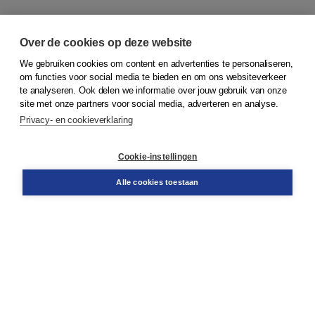
Over de cookies op deze website
We gebruiken cookies om content en advertenties te personaliseren,
om functies voor social media te bieden en om ons websiteverkeer
© 2026
Koninklijke Boom uitgevers
te analyseren. Ook delen we informatie over jouw gebruik van onze
site met onze partners voor social media, adverteren en analyse.
Privacy- en cookieverklaring
Klantenservice
Cookie-instellingen
Support
Bestellen
Alle cookies toestaan
​Retourneren
Docentenservice
Contact
Over Boom NT2
Over ons
Partners
Advies op maat