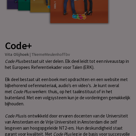
Code+
Vita Olijhoek
|
ThiemeMeulenhoff bv
Code Plus
bestaat uit vier delen. Elk deel leidt tot een niveaustap in
het Europees Referentiekader voor Talen (ERK).
Elk deel bestaat uit een boek met opdrachten en een website met
bijbehorend oefenmateriaal, audio’s en video’s. Je kunt overal
met
Code Plus
werken: thuis, op het taalinstituut of in het
buitenland. Met een volgsysteem kun je de vorderingen gemakkelijk
bijhouden.
Code Plus
is ontwikkeld door ervaren docenten van de Universiteit
van Amsterdam en de Vrije Universiteit in Amsterdam die zelf
lesgeven aan hoogopgeleide NT2-ers. Hun deskundigheid staat
garant voor kwaliteit. Met
Code Plus
leg je de basis voor succesvolle