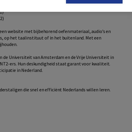
1)
2)
 een website met bijbehorend oefenmateriaal, audio’s en
s, op het taalinstituut of in het buitenland. Met een
ijhouden.
 de Universiteit van Amsterdam en de Vrije Universiteit in
T2-ers. Hun deskundigheid staat garant voor kwaliteit.
ticipatie in Nederland.
rstaligen die snel en efficiënt Nederlands willen leren.