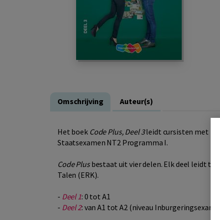
Omschrijving
Auteur(s)
Het boek
Code Plus, Deel 3
leidt cursisten met NT
Staatsexamen NT2 Programma I.
Code Plus
bestaat uit vier delen. Elk deel leidt t
Talen (ERK).
-
Deel 1
: 0 tot A1
-
Deel 2
: van A1 tot A2 (niveau Inburgeringsexame