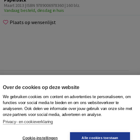
Paperback
Maart 2013 | ISBN 9789006978360
| 160 blz.
Vandaag besteld, dinsdag in huis
Plaats op wensenlijst
2 niveau A2 op naar niveau B1 en bereidt ze voor op het
Over de cookies op deze website
We gebruiken cookies om content en advertenties te personaliseren, om
functies voor social media te bieden en om ons websiteverkeer te
ot een niveaustap in het Europees Referentiekader voor
analyseren. Ook delen we informatie over jouw gebruik van onze site met
onze partners voor social media, adverteren en analyse.
Privacy- en cookieverklaring
n)
Cookie-instellingen
Alle cookies toestaan