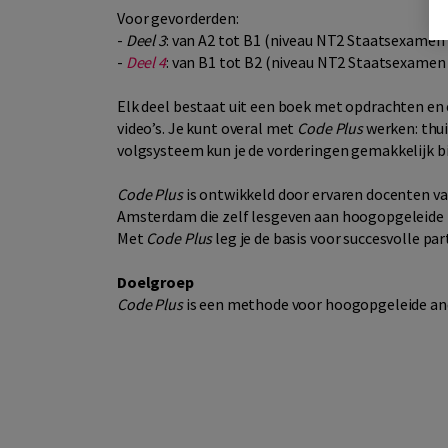
Voor gevorderden:
-
Deel 3
: van A2 tot B1 (niveau NT2 Staatsexamen 
-
Deel 4
: van B1 tot B2 (niveau NT2 Staatsexamen 
Elk deel bestaat uit een boek met opdrachten en
video’s. Je kunt overal met
Code Plus
werken: thui
volgsysteem kun je de vorderingen gemakkelijk b
Code Plus
is ontwikkeld door ervaren docenten van
Amsterdam die zelf lesgeven aan hoogopgeleide N
Met
Code Plus
leg je de basis voor succesvolle par
Doelgroep
Code Plus
is een methode voor hoogopgeleide ande