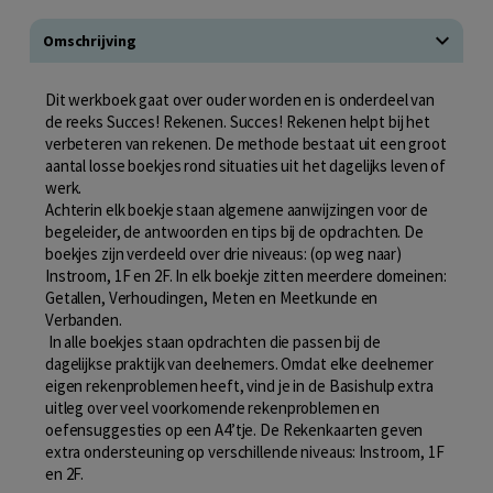
Omschrijving
Dit werkboek gaat over ouder worden en is onderdeel van
de reeks Succes! Rekenen. Succes! Rekenen helpt bij het
verbeteren van rekenen. De methode bestaat uit een groot
aantal losse boekjes rond situaties uit het dagelijks leven of
werk.
Achterin elk boekje staan algemene aanwijzingen voor de
begeleider, de antwoorden en tips bij de opdrachten. De
boekjes zijn verdeeld over drie niveaus: (op weg naar)
Instroom, 1F en 2F. In elk boekje zitten meerdere domeinen:
Getallen, Verhoudingen, Meten en Meetkunde en
Verbanden.
In alle boekjes staan opdrachten die passen bij de
dagelijkse praktijk van deelnemers. Omdat elke deelnemer
eigen rekenproblemen heeft, vind je in de Basishulp extra
uitleg over veel voorkomende rekenproblemen en
oefensuggesties op een A4’tje. De Rekenkaarten geven
extra ondersteuning op verschillende niveaus: Instroom, 1F
en 2F.