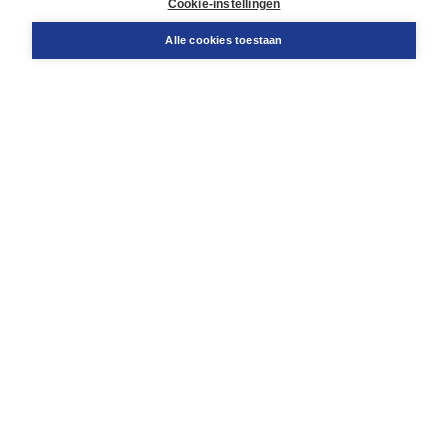
Cookie-instellingen
Support
Bestellen
Alle cookies toestaan
​Retourneren
Docentenservice
Contact
Over Boom NT2
Over ons
Partners
Advies op maat
Gratis verzending in NL vanaf € 20,-.
Veilig winkelen met Thuiswinkelwaarborg
Algemene voorwaarden
Algemene voorwaarden zakelijk
Cookieverklaring
Disclaimer