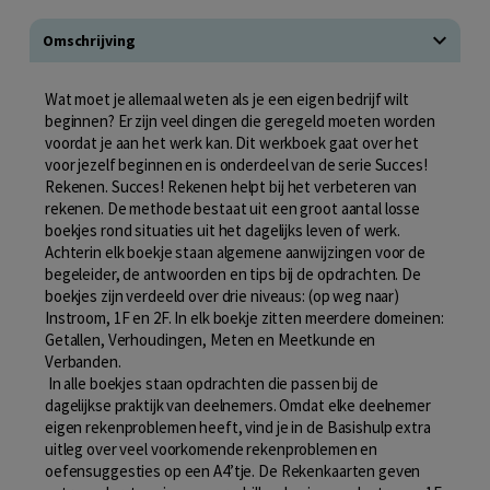
Omschrijving
Wat moet je allemaal weten als je een eigen bedrijf wilt
beginnen? Er zijn veel dingen die geregeld moeten worden
voordat je aan het werk kan. Dit werkboek gaat over het
voor jezelf beginnen en is onderdeel van de serie Succes!
Rekenen. Succes! Rekenen helpt bij het verbeteren van
rekenen. De methode bestaat uit een groot aantal losse
boekjes rond situaties uit het dagelijks leven of werk.
Achterin elk boekje staan algemene aanwijzingen voor de
begeleider, de antwoorden en tips bij de opdrachten. De
boekjes zijn verdeeld over drie niveaus: (op weg naar)
Instroom, 1F en 2F. In elk boekje zitten meerdere domeinen:
Getallen, Verhoudingen, Meten en Meetkunde en
Verbanden.
In alle boekjes staan opdrachten die passen bij de
dagelijkse praktijk van deelnemers. Omdat elke deelnemer
eigen rekenproblemen heeft, vind je in de Basishulp extra
uitleg over veel voorkomende rekenproblemen en
oefensuggesties op een A4’tje. De Rekenkaarten geven