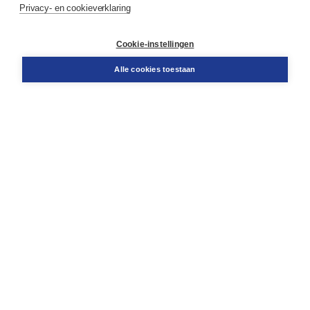
Privacy- en cookieverklaring
Klantenservice
Cookie-instellingen
Support
Bestellen
Alle cookies toestaan
​Retourneren
Docentenservice
Contact
Over Boom NT2
Over ons
Partners
Advies op maat
Gratis verzending in NL vanaf € 20,-.
Veilig winkelen met Thuiswinkelwaarborg
Algemene voorwaarden