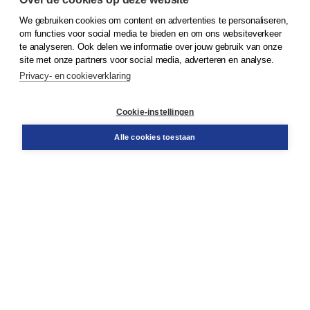
We gebruiken cookies om content en advertenties te personaliseren,
om functies voor social media te bieden en om ons websiteverkeer
© 2026
Koninklijke Boom uitgevers
te analyseren. Ook delen we informatie over jouw gebruik van onze
site met onze partners voor social media, adverteren en analyse.
Privacy- en cookieverklaring
Klantenservice
Cookie-instellingen
Support
Bestellen
Alle cookies toestaan
​Retourneren
Docentenservice
Contact
Over Boom NT2
Over ons
Partners
Advies op maat
Gratis verzending in NL vanaf € 20,-.