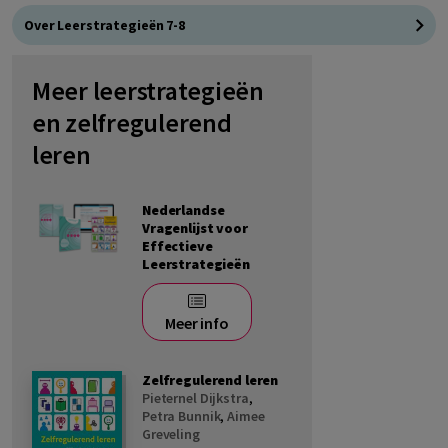
Over Leerstrategieën 7-8
Meer leerstrategieën
en zelfregulerend
leren
Nederlandse
Vragenlijst voor
Effectieve
Leerstrategieën
Meer info
Zelfregulerend leren
Pieternel Dijkstra
,
Petra Bunnik
,
Aimee
Greveling