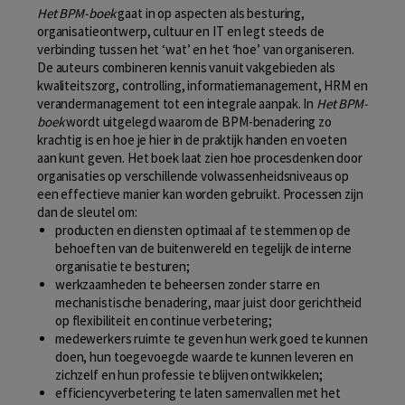
Het BPM-boek
gaat in op aspecten als besturing,
organisatieontwerp, cultuur en IT en legt steeds de
verbinding tussen het ‘wat’ en het ‘hoe’ van organiseren.
De auteurs combineren kennis vanuit vakgebieden als
kwaliteitszorg, controlling, informatiemanagement, HRM en
verandermanagement tot een integrale aanpak. In
Het BPM-
boek
wordt uitgelegd waarom de BPM-benadering zo
krachtig is en hoe je hier in de praktijk handen en voeten
aan kunt geven. Het boek laat zien hoe procesdenken door
organisaties op verschillende volwassenheidsniveaus op
een effectieve manier kan worden gebruikt. Processen zijn
dan de sleutel om:
producten en diensten optimaal af te stemmen op de
behoeften van de buitenwereld en tegelijk de interne
organisatie te besturen;
werkzaamheden te beheersen zonder starre en
mechanistische benadering, maar juist door gerichtheid
op flexibiliteit en continue verbetering;
medewerkers ruimte te geven hun werk goed te kunnen
doen, hun toegevoegde waarde te kunnen leveren en
zichzelf en hun professie te blijven ontwikkelen;
efficiencyverbetering te laten samenvallen met het