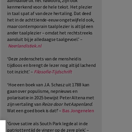
aanhaalde uit het nawoord, zijn ook
kenmerkend voor de hele tekst. Het plezier
in taal spat af van deze hertaling. Dat deed
het in de achttiende-eeuw ongetwijfeld ook,
maar contemporain taalplezier is altijd een
ander taalplezier – omdat het rechtstreeks
aansluit bij je alledaagse taalgevoel.’ –
Neerlandistiek.nl
‘Deze zedenschets van de mensheid is
tijdloos en brengt de lezer nog altijd lachend
tot inzicht.’ –
Filosofie-Tijdschrift
‘Hoe een boek van J.A. Schasz uit 1788 kan
gaan over populisme, nepnieuws en
polarisatie in 2025 bewijst Peter Altena met
zijn vertaling van
Reize door het Aapenland
.
Wat een goed boek is dat!’ –
Bas Jongenelen
‘Grove satire als South Park legde al in de
patriottentijd de vinger op de zere plek.’ –