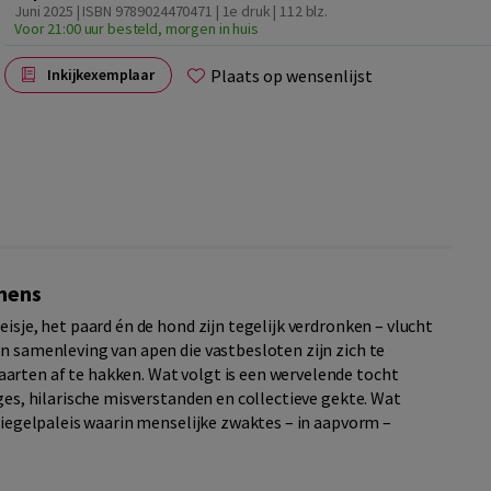
Juni 2025 | ISBN 9789024470471 | 1e druk
| 112 blz.
Voor 21:00 uur besteld, morgen in huis
Plaats op wensenlijst
Inkijkexemplaar
 mens
isje, het paard én de hond zijn tegelijk verdronken – vlucht
en samenleving van apen die vastbesloten zijn zich te
arten af te hakken. Wat volgt is een wervelende tocht
iges, hilarische misverstanden en collectieve gekte. Wat
spiegelpaleis waarin menselijke zwaktes – in aapvorm –