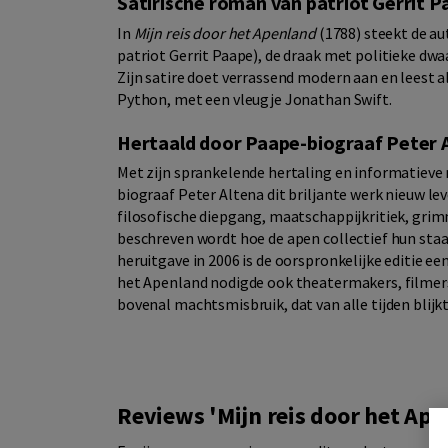
Satirische roman van patriot Gerrit 
In
Mijn reis door het Apenland
(1788) steekt de au
patriot Gerrit Paape), de draak met politieke dw
Zijn satire doet verrassend modern aan en leest 
Python, met een vleugje Jonathan Swift.
Hertaald door Paape-biograaf Peter 
Met zijn sprankelende hertaling en informatieve
biograaf Peter Altena dit briljante werk nieuw lev
filosofische diepgang, maatschappijkritiek, grim
beschreven wordt hoe de apen collectief hun staar
heruitgave in 2006 is de oorspronkelijke editie een
het Apenland nodigde ook theatermakers, filmers,
bovenal machtsmisbruik, dat van alle tijden blijkt
Reviews 'Mijn reis door het Ape