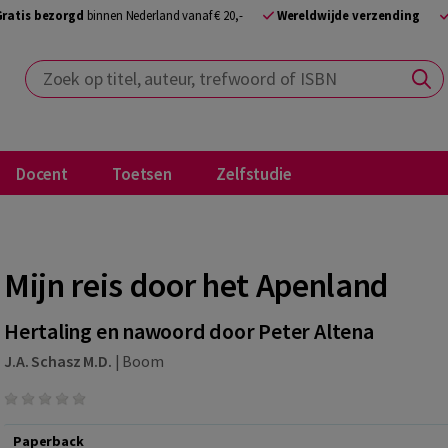
Gratis bezorgd
binnen Nederland vanaf € 20,-
Wereldwijde verzending
Zoek op titel, auteur, trefwoord of ISBN
Docent
Toetsen
Zelfstudie
Mijn reis door het Apenland
Hertaling en nawoord door Peter Altena
J.A. Schasz M.D.
|
Boom
Paperback