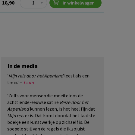
Quantity
18,90
−
+
In winkelwagen
In de media
‘
Mijn reis door het Apenland
leest als een
trein.’ –
Tzum
‘Zelfs voor mensen die moeiteloos de
achttiende-eeuwse satire
Reize door het
Aapenland
kunnen lezen, is het heel fijn dat
Mijn reis
er is. Dat komt doordat het laatste
boekje een kunstwerkje op zichzelf is. De
soepele stijl van de regels die ik zojuist