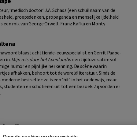
Paape
teur, ‘medisch doctor’ J.A. Schasz (een schuilnaam van de
aasheid, groepsdenken, propaganda en menselijke ijdelheid.
als een mix van George Orwell, Franz Kafka en Monty
Altena
 nawoord blaast achttiende-eeuwspecialist en Gerrit Paape-
en in.
Mijn reis door het Apenland
is een tijdloze satire vol
mige humor en pijnlijke herkenning. De scène waarin
tjes afhakken, behoort tot de wereldliteratuur. Sinds de
 moderne bestseller: ze is een ‘hit’ in het onderwijs, maar
 studenten en scholieren uit tot een bezoek. Zij vonden er
.
nland'
Over de cookies op deze website