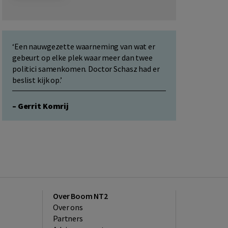
‘Een nauwgezette waarneming van wat er
gebeurt op elke plek waar meer dan twee
politici samenkomen. Doctor Schasz had er
beslist kijk op.’
– Gerrit Komrij
Over Boom NT2
Over ons
Partners