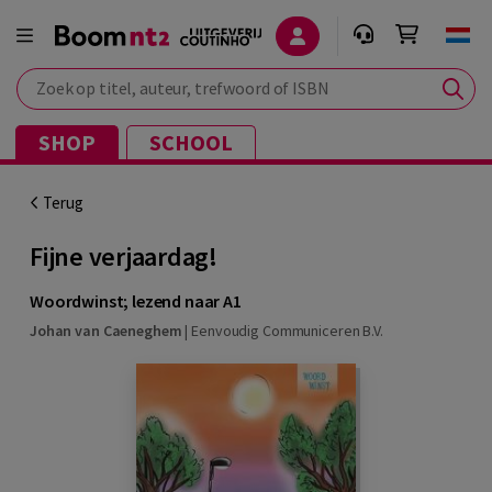
Zoek op titel, auteur, trefwoord of ISBN
SHOP
SCHOOL
Terug
Fijne verjaardag!
Woordwinst; lezend naar A1
Johan van Caeneghem
|
Eenvoudig Communiceren B.V.