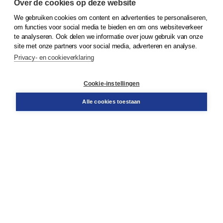
Over de cookies op deze website
We gebruiken cookies om content en advertenties te personaliseren,
om functies voor social media te bieden en om ons websiteverkeer
© 2026
Koninklijke Boom uitgevers
te analyseren. Ook delen we informatie over jouw gebruik van onze
site met onze partners voor social media, adverteren en analyse.
Privacy- en cookieverklaring
Klantenservice
Cookie-instellingen
Support
Bestellen
Alle cookies toestaan
​Retourneren
Docentenservice
Contact
Over Boom NT2
Over ons
Partners
Advies op maat
Gratis verzending in NL vanaf € 20,-.