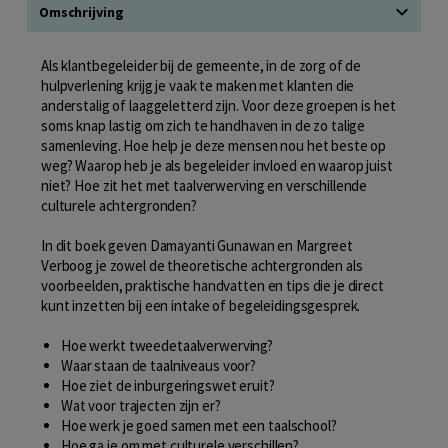
Omschrijving
Als klantbegeleider bij de gemeente, in de zorg of de
hulpverlening krijg je vaak te maken met klanten die
anderstalig of laaggeletterd zijn. Voor deze groepen is het
soms knap lastig om zich te handhaven in de zo talige
samenleving. Hoe help je deze mensen nou het beste op
weg? Waarop heb je als begeleider invloed en waarop juist
niet? Hoe zit het met taalverwerving en verschillende
culturele achtergronden?
In dit boek geven Damayanti Gunawan en Margreet
Verboog je zowel de theoretische achtergronden als
voorbeelden, praktische handvatten en tips die je direct
kunt inzetten bij een intake of begeleidingsgesprek.
Hoe werkt tweedetaalverwerving?
Waar staan de taalniveaus voor?
Hoe ziet de inburgeringswet eruit?
Wat voor trajecten zijn er?
Hoe werk je goed samen met een taalschool?
Hoe ga je om met culturele verschillen?