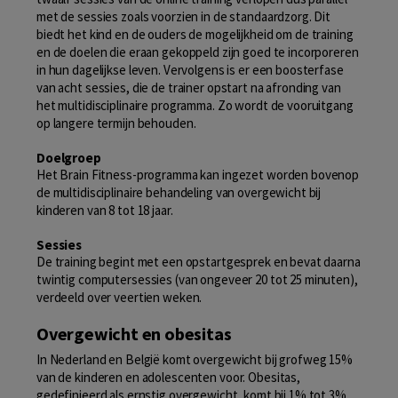
met de sessies zoals voorzien in de standaardzorg. Dit
biedt het kind en de ouders de mogelijkheid om de training
en de doelen die eraan gekoppeld zijn goed te incorporeren
in hun dagelijkse leven. Vervolgens is er een boosterfase
van acht sessies, die de trainer opstart na afronding van
het multidisciplinaire programma. Zo wordt de vooruitgang
op langere termijn behouden.
Doelgroep
Het Brain Fitness-programma kan ingezet worden bovenop
de multidisciplinaire behandeling van overgewicht bij
kinderen van 8 tot 18 jaar.
Sessies
De training begint met een opstartgesprek en bevat daarna
twintig computersessies (van ongeveer 20 tot 25 minuten),
verdeeld over veertien weken.
Overgewicht en obesitas
In Nederland en België komt overgewicht bij grofweg 15%
van de kinderen en adolescenten voor. Obesitas,
gedefinieerd als ernstig overgewicht, komt bij 1% tot 3%