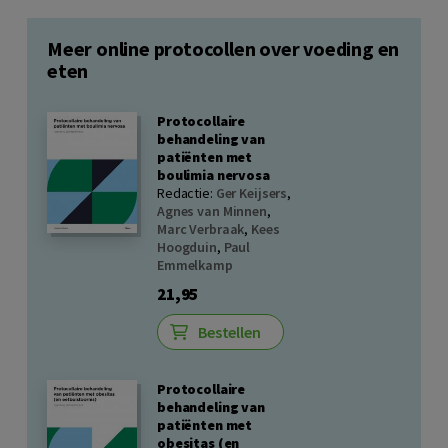
Meer online protocollen over voeding en
eten
Protocollaire
behandeling van
patiënten met
boulimia nervosa
Redactie:
Ger Keijsers
,
Agnes van Minnen
,
Marc Verbraak
,
Kees
Hoogduin
,
Paul
Emmelkamp
21,95
Bestellen
Protocollaire
behandeling van
patiënten met
obesitas (en