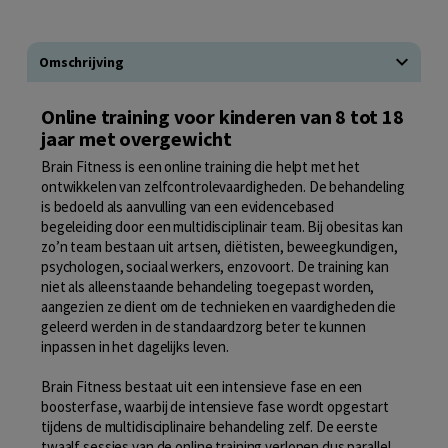
Omschrijving
Online training voor kinderen van 8 tot 18
jaar met overgewicht
Brain Fitness is een online training die helpt met het
ontwikkelen van zelfcontrolevaardigheden. De behandeling
is bedoeld als aanvulling van een evidencebased
begeleiding door een multidisciplinair team. Bij obesitas kan
zo’n team bestaan uit artsen, diëtisten, beweegkundigen,
psychologen, sociaal werkers, enzovoort. De training kan
niet als alleenstaande behandeling toegepast worden,
aangezien ze dient om de technieken en vaardigheden die
geleerd werden in de standaardzorg beter te kunnen
inpassen in het dagelijks leven.
Brain Fitness bestaat uit een intensieve fase en een
boosterfase, waarbij de intensieve fase wordt opgestart
tijdens de multidisciplinaire behandeling zelf. De eerste
twaalf sessies van de online training verlopen dus parallel