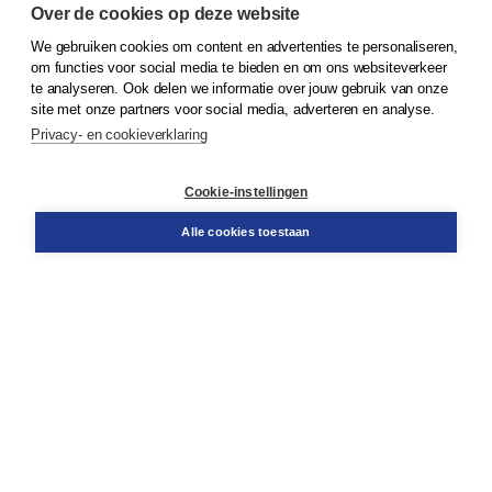
Over de cookies op deze website
We gebruiken cookies om content en advertenties te personaliseren,
om functies voor social media te bieden en om ons websiteverkeer
© 2026
Koninklijke Boom uitgevers
te analyseren. Ook delen we informatie over jouw gebruik van onze
site met onze partners voor social media, adverteren en analyse.
Privacy- en cookieverklaring
Klantenservice
Cookie-instellingen
Support
Bestellen
Alle cookies toestaan
​Retourneren
Docentenservice
Contact
Over Boom NT2
Over ons
Partners
Advies op maat
Gratis verzending in NL vanaf € 20,-.