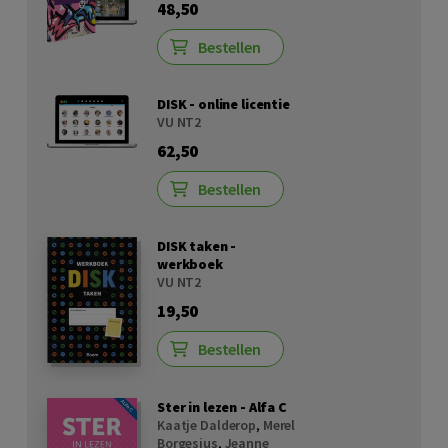
48,50
Bestellen
DISK - online licentie
VU NT2
62,50
Bestellen
DISK taken -
werkboek
VU NT2
19,50
Bestellen
Ster in lezen - Alfa C
Kaatje Dalderop
,
Merel
Borgesius
,
Jeanne