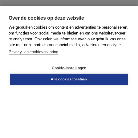
Over de cookies op deze website
We gebruiken cookies om content en advertenties te personaliseren,
om functies voor social media te bieden en om ons websiteverkeer
© 2026
Koninklijke Boom uitgevers
te analyseren. Ook delen we informatie over jouw gebruik van onze
site met onze partners voor social media, adverteren en analyse.
Privacy- en cookieverklaring
Klantenservice
Cookie-instellingen
Support
Bestellen
Alle cookies toestaan
​Retourneren
Docentenservice
Contact
Over Boom NT2
Over ons
Partners
Advies op maat