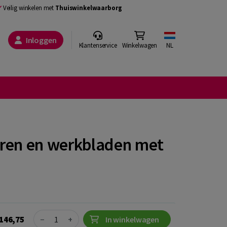
Veilig winkelen met
Thuiswinkelwaarborg
Inloggen
Klantenservice
Winkelwagen
NL
ieren en werkbladen met
Quantity
146,75
−
+
In winkelwagen