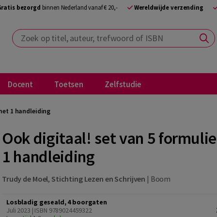
Gratis bezorgd
binnen Nederland vanaf € 20,-
Wereldwijde verzending
Zoek op titel, auteur, trefwoord of ISBN
Docent
Toetsen
Zelfstudie
met 1 handleiding
Ook digitaal! set van 5 formul
1 handleiding
Trudy de Moel
,
Stichting Lezen en Schrijven
|
Boom
Losbladig geseald, 4 boorgaten
Juli 2023 | ISBN 9789024459322