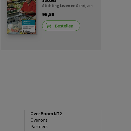
Succes!
Stichting Lezen en Schrijven
96,50
Bestellen
Over Boom NT2
Over ons
Partners