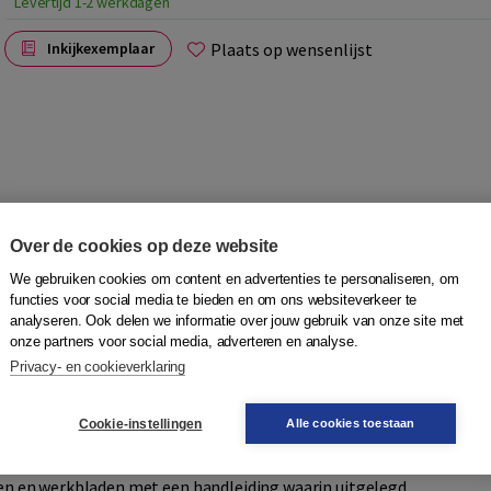
Levertijd 1-2 werkdagen
Plaats op wensenlijst
Inkijkexemplaar
Over de cookies op deze website
We gebruiken cookies om content en advertenties te personaliseren, om
et dagelijks leven. Informatie van de overheid, bankzaken
functies voor social media te bieden en om ons websiteverkeer te
inden, reizen boeken en tweedehands spullen kopen: het
analyseren. Ook delen we informatie over jouw gebruik van onze site met
onze partners voor social media, adverteren en analyse.
Privacy- en cookieverklaring
digitaal! ontwikkeld vanuit de vraag naar cursusmateriaal
t aansluit bij de leervragen en wensen van laaggeletterden.
Cookie-instellingen
Alle cookies toestaan
digitale vaardigheden.
eren en werkbladen met een handleiding waarin uitgelegd