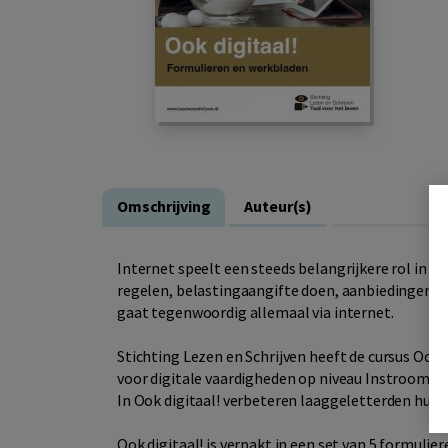
Omschrijving
Auteur(s)
Internet speelt een steeds belangrijkere rol in h
regelen, belastingaangifte doen, aanbiedingen v
gaat tegenwoordig allemaal via internet.
Stichting Lezen en Schrijven heeft de cursus Ook 
voor digitale vaardigheden op niveau Instroom da
In Ook digitaal! verbeteren laaggeletterden hun 
Ook digitaal! is verpakt in een set van 5 formuli