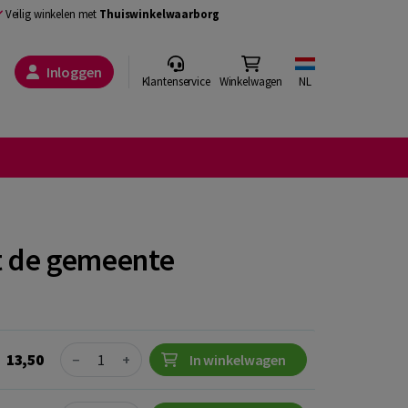
Veilig winkelen met
Thuiswinkelwaarborg
Inloggen
Klantenservice
Winkelwagen
NL
t de gemeente
Quantity
13,50
−
+
In winkelwagen