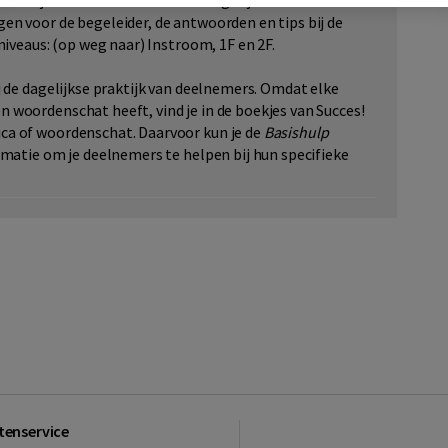
boekjes rond situaties uit het dagelijks leven of werk.
en voor de begeleider, de antwoorden en tips bij de
niveaus: (op weg naar) Instroom, 1F en 2F.
j de dagelijkse praktijk van deelnemers. Omdat elke
 woordenschat heeft, vind je in de boekjes van Succes!
ca of woordenschat. Daarvoor kun je de
Basishulp
rmatie om je deelnemers te helpen bij hun specifieke
tenservice