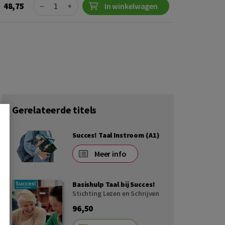
Quantity
48,75
−
+
In winkelwagen
Gerelateerde titels
Succes! Taal Instroom (A1)
Meer info
Basishulp Taal bij Succes!
Stichting Lezen en Schrijven
96,50