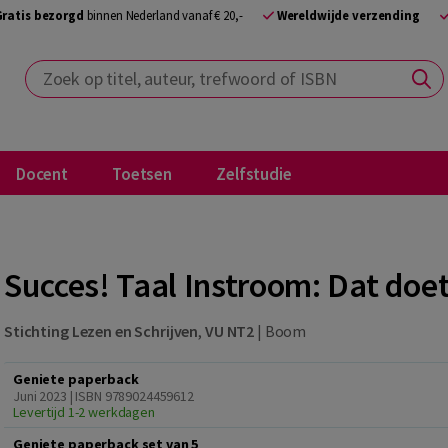
Gratis bezorgd
binnen Nederland vanaf € 20,-
Wereldwijde verzending
Zoek op titel, auteur, trefwoord of ISBN
Docent
Toetsen
Zelfstudie
Succes! Taal Instroom: Dat doe
Stichting Lezen en Schrijven
,
VU NT2
|
Boom
Geniete paperback
Juni 2023 | ISBN 9789024459612
Levertijd 1-2 werkdagen
Geniete paperback set van 5