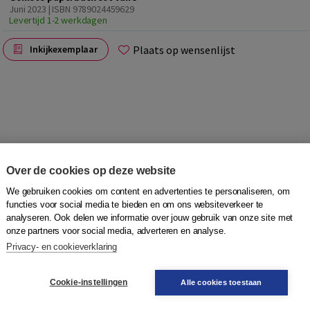
Juni 2023 | ISBN 9789024459629
Levertijd 1-2 werkdagen
Plaats op wensenlijst
Inkijkexemplaar
Over de cookies op deze website
problemen hebt. Dit werkboek gaat over dingen die de
We gebruiken cookies om content en advertenties te personaliseren, om
functies voor social media te bieden en om ons websiteverkeer te
analyseren. Ook delen we informatie over jouw gebruik van onze site met
onze partners voor social media, adverteren en analyse.
Privacy- en cookieverklaring
, schrijven en spreken.
Cookie-instellingen
Alle cookies toestaan