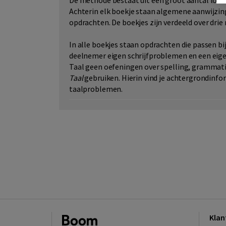
De methode bestaat uit een groot aantal losse 
Achterin elk boekje staan algemene aanwijzing
opdrachten. De boekjes zijn verdeeld over drie 
In alle boekjes staan opdrachten die passen bi
deelnemer eigen schrijfproblemen en een eigen
Taal geen oefeningen over spelling, grammati
Taal
gebruiken. Hierin vind je achtergrondinfo
taalproblemen.
Klan