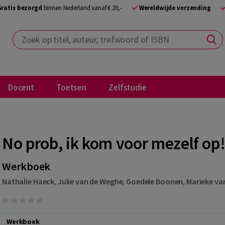
Gratis bezorgd
binnen Nederland vanaf € 20,-
Wereldwijde verzending
Zoek op titel, auteur, trefwoord of ISBN
Docent
Toetsen
Zelfstudie
No prob, ik kom voor mezelf op
Werkboek
Nathalie Haeck
,
Julie van de Weghe
,
Goedele Boonen
,
Marieke va
Werkboek