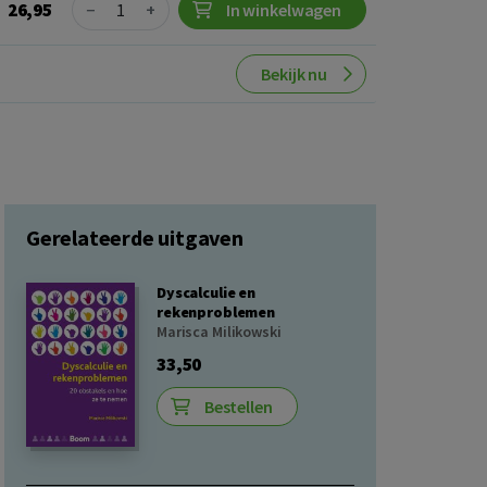
Quantity
26,95
−
+
In winkelwagen
Bekijk nu
Gerelateerde uitgaven
Dyscalculie en
rekenproblemen
Marisca Milikowski
33,50
Bestellen