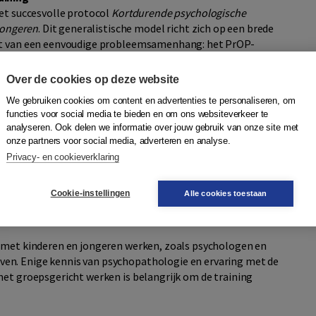
et succesvolle protocol
Kortdurende psychologische
 jongeren
. Dit generalistische model richt zich op een brede
uit van een eenvoudige probleemsamenhang: het PrOP-
Persoonlijke stijl. De eerste fase in dit protocol is
n en omgeving van het kind en zijn persoonlijke stijl. In
Over de cookies op deze website
an de persoonlijke aanpak van het kind. Tenslotte wordt er
We gebruiken cookies om content en advertenties te personaliseren, om
functies voor social media te bieden en om ons websiteverkeer te
analyseren. Ook delen we informatie over jouw gebruik van onze site met
onze partners voor social media, adverteren en analyse.
jn gericht op zelfinzicht, observatie van leeftijdsgenoten
Privacy- en cookieverklaring
 aan te leren. Als rode draad door de training loopt de
lende vaardigheden die de deelnemers aanleren in de training
Cookie-instellingen
Alle cookies toestaan
opende situaties.
s met kinderen en jongeren werken, zoals psychologen en
en. Enige kennis van psychopathologie en ervaring met de
met groepsgericht werken is belangrijk om de training