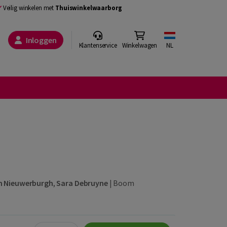
Veilig winkelen met
Thuiswinkelwaarborg
Inloggen
Klantenservice
Winkelwagen
NL
!
n Nieuwerburgh
,
Sara Debruyne
|
Boom