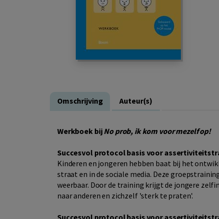
Omschrijving
Auteur(s)
Werkboek bij
No prob, ik kom voor mezelf op!
Succesvol protocol basis voor assertiviteitstr
Kinderen en jongeren hebben baat bij het ontwikk
straat en in de sociale media. Deze groepstrainin
weerbaar. Door de training krijgt de jongere zelfi
naar anderen en zichzelf 'sterk te praten'.
Succesvol protocol basis voor assertiviteitstr