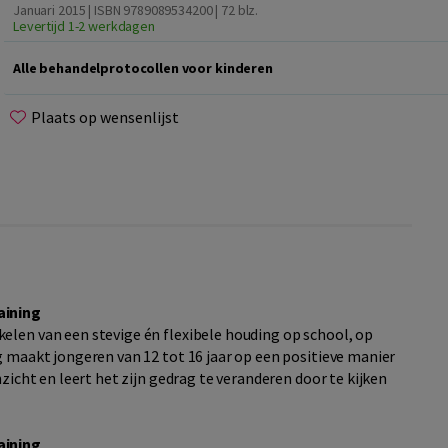
Januari 2015 | ISBN 9789089534200
| 72 blz.
Levertijd 1-2 werkdagen
Alle behandelprotocollen voor kinderen
Plaats op wensenlijst
aining
elen van een stevige én flexibele houding op school, op
g maakt jongeren van 12 tot 16 jaar op een positieve manier
nzicht en leert het zijn gedrag te veranderen door te kijken
aining