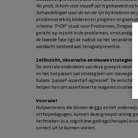
No prob, ik kom voor mezelf op!
is gebaseerd op h
behandelingen voor de eerste lijn bij kinderen en
problematiek bij kinderen en jongeren en gaan 
schema. 'PrOP' staat voor Problemen, Omgeving en 
gericht op inzicht in de problemen, omstandighede
de tweede fase ligt de nadruk op het veranderen v
aandacht besteed aan terugvalpreventie.
Zelfinzicht, observatie en nieuwe strategieën
De centrale onderdelen van deze groepstraining zi
en het toepassen van strategieën om nieuw gedrag
balans 'passief-assertief-agressief'. De verschil
helpen hen om assertiever te reageren in uiteenl
Voor wie?
Hulpverleners die binnen de ggz en het onderwij
orthopedagogen, kunnen deze groepstraining gev
technieken (o.a. cognitieve gedragstherapie) en 
correct uit te kunnen voeren.