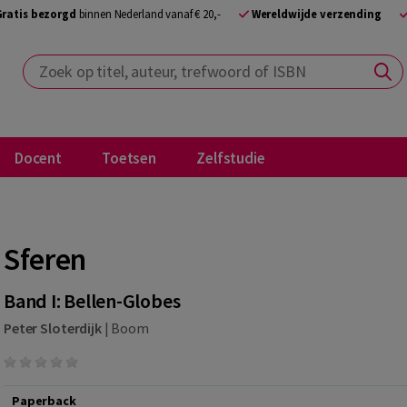
Gratis bezorgd
binnen Nederland vanaf € 20,-
Wereldwijde verzending
Zoek op titel, auteur, trefwoord of ISBN
Docent
Toetsen
Zelfstudie
Sferen
Band I: Bellen-Globes
Peter Sloterdijk
|
Boom
Paperback