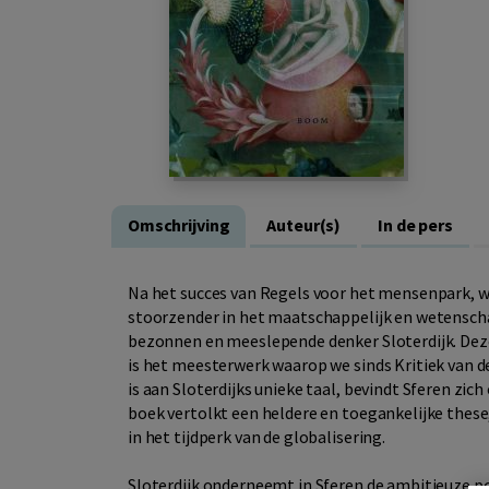
Omschrijving
Auteur(s)
In de pers
Na het succes van Regels voor het mensenpark, wa
stoorzender in het maatschappelijk en wetenscha
bezonnen en meeslepende denker Sloterdijk. Deze
is het meesterwerk waarop we sinds Kritiek van d
is aan Sloterdijks unieke taal, bevindt Sferen zic
boek vertolkt een heldere en toegankelijke these
in het tijdperk van de globalisering.
Sloterdijk onderneemt in Sferen de ambitieuze po