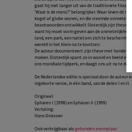
gaat hij niet langer uit van de traditionele filosof
‘Waar is de mens?’ belangrijker. Waar leven de m
kogel of globe wonen, en die vreemde onmetelij
beantwoorden ontwikkelt Sloterdijk zijn theorie v
want hij moet vorm geven aan de onmetelijkheid va
land, een park, een natie) om zich te beschermen
wereld in het klein na te bootsen.
De auteur documenteert zijn these met honderden 
maken. Sloterdijk spant zo in woord en beeld ee
ons mondiale tijdperk, en daagt ons uit na te de
De Nederlandse editie is speciaal door de auteur 
ingekorte versie, in één band, van de delen I en II.
Origineel:
Sphären I (1998) en Sphären II (1999)
Vertaling:
Hans Driessen
Ook verkrijgbaar als
gebonden exemplaar
.