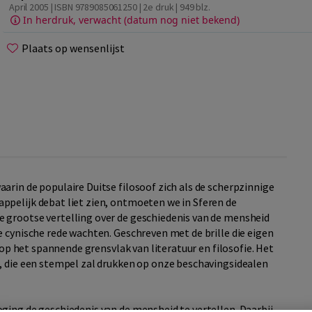
April 2005 | ISBN 9789085061250 | 2e druk
| 949 blz.
In herdruk, verwacht (datum nog niet bekend)
Plaats op wensenlijst
arin de populaire Duitse filosoof zich als de scherpzinnige
ppelijk debat liet zien, ontmoeten we in Sferen de
 grootse vertelling over de geschiedenis van de mensheid
e cynische rede wachten. Geschreven met de brille die eigen
h op het spannende grensvlak van literatuur en filosofie. Het
, die een stempel zal drukken op onze beschavingsidealen
ging de geschiedenis van de mensheid te vertellen. Daarbij