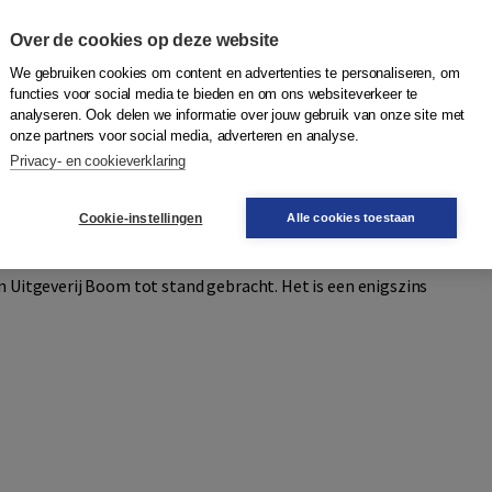
ische vraag ‘Wat is de mens?’. Voor de auteur is de vraag
Over de cookies op deze website
ensen nadat ze tot het besef gekomen zijn dat ze op een
ke ruimte tot hun huis moeten maken? Om deze vraag te
We gebruiken cookies om content en advertenties te personaliseren, om
an de sferen: de mens is vóór alles een ‘sferen-bouwer’,
functies voor social media te bieden en om ons websiteverkeer te
n de wereld. Hij omhult zich met sferen (je huis, je stuk
analyseren. Ook delen we informatie over jouw gebruik van onze site met
onze partners voor social media, adverteren en analyse.
 tegen de anderen en tegen de wereld, maar ook om die
Privacy- en cookieverklaring
illustraties, die het boek tot een aantrekkelijk geheel
n fascinerende boog tussen de vroegste mensenculturen en
Cookie-instellingen
Alle cookies toestaan
nken over de plaats die we innemen op deze aarde.
en Uitgeverij Boom tot stand gebracht. Het is een enigszins