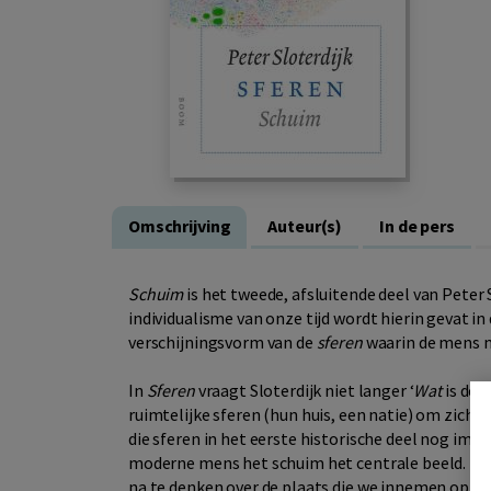
Omschrijving
Auteur(s)
In de pers
Schuim
is het tweede, afsluitende deel van Pete
individualisme van onze tijd wordt hierin gevat i
verschijningsvorm van de
sferen
waarin de mens 
In
Sferen
vraagt Sloterdijk niet langer ‘
Wat
is de 
ruimtelijke sferen (hun huis, een natie) om zich
die sferen in het eerste historische deel nog im
moderne mens het schuim het centrale beeld. De w
na te denken over de plaats die we innemen op aa