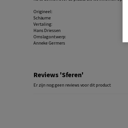
Origineel:
Schäume
Vertaling:
Hans Driessen
Omslagontwerp:
Anneke Germers
Reviews 'Sferen'
Er zijn nog geen reviews voor dit product