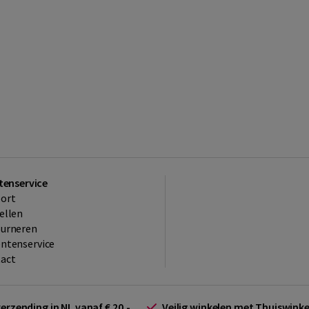
tenservice
ort
ellen
ourneren
ntenservice
act
verzending in NL vanaf € 20,-.
Veilig winkelen met Thuiswin