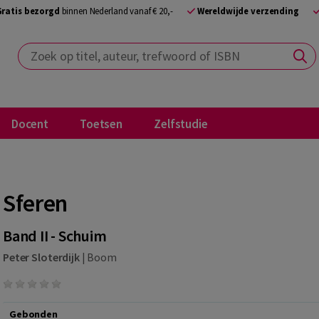
Gratis bezorgd
binnen Nederland vanaf € 20,-
Wereldwijde verzending
Zoek op titel, auteur, trefwoord of ISBN
Docent
Toetsen
Zelfstudie
Sferen
Band II - Schuim
Peter Sloterdijk
|
Boom
Gebonden