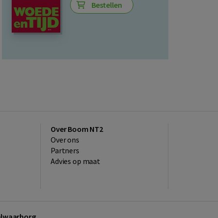
Bestellen
Over Boom NT2
Over ons
Partners
Advies op maat
kelwaarborg