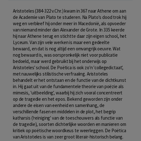
Aristoteles (384-322 v.Chr.) kwam in 367 naar Athene om aan
de Academie van Plato te studeren. Na Plato's dood trok hij
weg en verbleef hij onder meer in Macedonië, als opvoeder
van niemand minder dan Alexander de Grote. In 335 keerde
hij naar Athene terug en stichtte daar zijn eigen school, het
Lyceum. Van zijn vele werken is maar een gedeelte
bewaard, en dat is nog altijd een omvangrijk oeuvre. Wat
nog bewaard is, was oorspronkelijk niet voor publicatie
bedoeld, maar werd gebruikt bij het onderwijs op
Aristoteles' school. De Poëtica is ook zo'n 'collegedictaat',
met nauwelijks stilistische verfraaiing. Aristoteles
behandelt er het ontstaan en de functie van de dichtkunst
in. Hij gaat uit van de fundamentele theorie van poëzie als
mimesis, 'uitbeelding', waarbij hij zich vooral concentreert
op de tragedie en het epos. Bekend geworden zijn onder
andere de eisen van eenheid en samenhang, de
verschillende fasen en middelen in de plot, het begrip
katharsis ('reiniging' van de toeschouwers als functie van
de tragedie), soorten dichterlijke woorden en manieren om
kritiek op poëtische woordkeus te weerleggen. De Poëtica
van Aristoteles is van zeer groot literair-historisch belang.