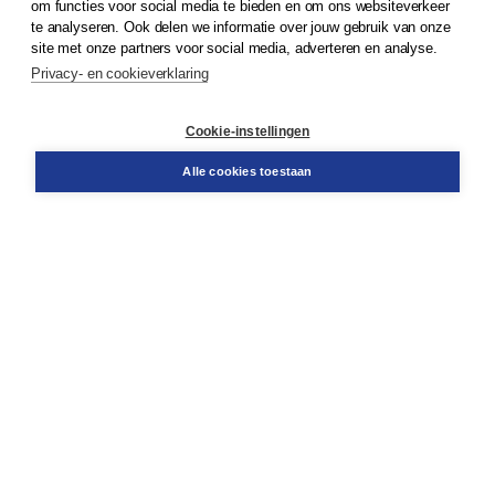
om functies voor social media te bieden en om ons websiteverkeer
© 2026
Koninklijke Boom uitgevers
te analyseren. Ook delen we informatie over jouw gebruik van onze
site met onze partners voor social media, adverteren en analyse.
Privacy- en cookieverklaring
Klantenservice
Cookie-instellingen
Support
Bestellen
Alle cookies toestaan
​Retourneren
Docentenservice
Contact
Over Boom NT2
Over ons
Partners
Advies op maat
Gratis verzending in NL vanaf € 20,-.
Veilig winkelen met Thuiswinkelwaarborg