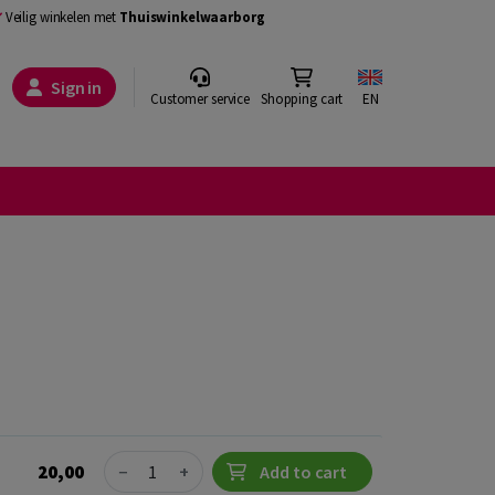
Veilig winkelen met
Thuiswinkelwaarborg
Sign in
Customer service
Shopping cart
EN
Quantity
20,00
−
+
Add to cart