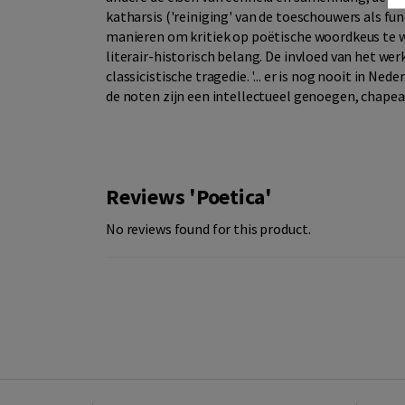
katharsis ('reiniging' van de toeschouwers als fun
manieren om kritiek op poëtische woordkeus te we
literair-historisch belang. De invloed van het werk
classicistische tragedie. '... er is nog nooit in N
de noten zijn een intellectueel genoegen, chapeau.
Reviews 'Poetica'
No reviews found for this product.