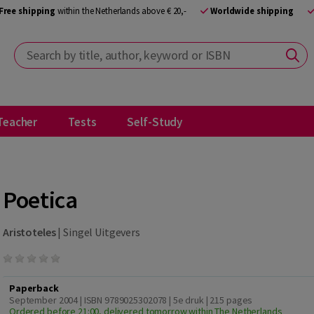
Free shipping
within the Netherlands above € 20,-
Worldwide shipping
Search by title, author, keyword or ISBN
Teacher
Tests
Self-Study
Poetica
Aristoteles
|
Singel Uitgevers
Paperback
September 2004 | ISBN 9789025302078 | 5e druk
| 215 pages
Ordered before 21:00, delivered tomorrow within The Netherlands