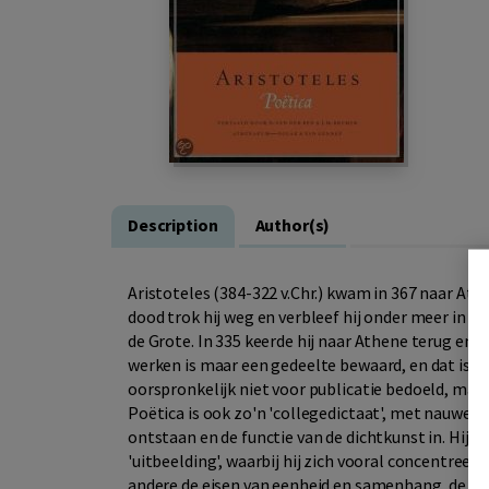
Description
Author(s)
Aristoteles (384-322 v.Chr.) kwam in 367 naar At
dood trok hij weg en verbleef hij onder meer in 
de Grote. In 335 keerde hij naar Athene terug en st
werken is maar een gedeelte bewaard, en dat is n
oorspronkelijk niet voor publicatie bedoeld, maar
Poëtica is ook zo'n 'collegedictaat', met nauwelijk
ontstaan en de functie van de dichtkunst in. Hij 
'uitbeelding', waarbij hij zich vooral concentree
andere de eisen van eenheid en samenhang, de ver