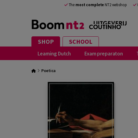
The
most complete
NT2 webshop
SHOP
SCHOOL
Learning Dutch
Exam preparaton
Poetica