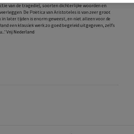
ctie van de tragedie), soorten dichterlijke woorden en
erleggen. De Poëtica van Aristoteles is van zeer groot
 in later tijden is enorm geweest, en niet alleen voor de
ederland een klassiek werk zo goed begeleid uitgegeven, zelfs
..' Vrij Nederland