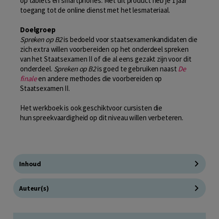
op tablets en smartphones. Met dit product heb je 1 jaar
toegang tot de online dienst met het lesmateriaal.
Doelgroep
Spreken op B2
is bedoeld voor staatsexamenkandidaten die
zich extra willen voorbereiden op het onderdeel spreken
van het Staatsexamen II of die al eens gezakt zijn voor dit
onderdeel.
Spreken op B2
is goed te gebruiken naast
De
finale
en andere methodes die voorbereiden op
Staatsexamen II.
Het werkboek is ook geschiktvoor cursisten die
hun spreekvaardigheid op dit niveau willen verbeteren.
Inhoud
Auteur(s)