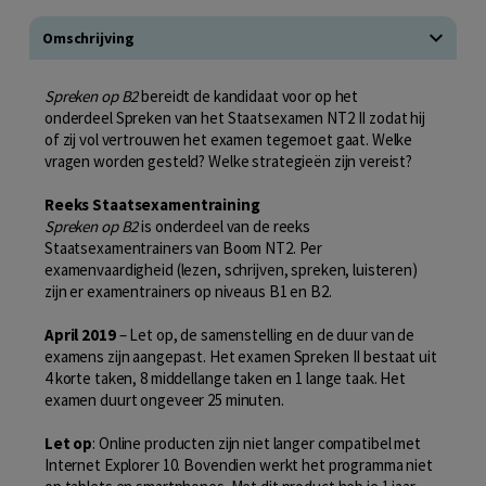
Omschrijving
Spreken op B2
bereidt de kandidaat voor op het
onderdeel Spreken van het Staatsexamen NT2 II zodat hij
of zij vol vertrouwen het examen tegemoet gaat. Welke
vragen worden gesteld? Welke strategieën zijn vereist?
Reeks Staatsexamentraining
Spreken op B2
is onderdeel van de reeks
Staatsexamentrainers van Boom NT2. Per
examenvaardigheid (lezen, schrijven, spreken, luisteren)
zijn er examentrainers op niveaus B1 en B2.
April 2019
– Let op, de samenstelling en de duur van de
examens zijn aangepast. Het examen Spreken II bestaat uit
4 korte taken, 8 middellange taken en 1 lange taak. Het
examen duurt ongeveer 25 minuten.
Let op
: Online producten zijn niet langer compatibel met
Internet Explorer 10. Bovendien werkt het programma niet