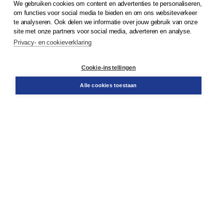
We gebruiken cookies om content en advertenties te personaliseren,
om functies voor social media te bieden en om ons websiteverkeer
© 2026
Koninklijke Boom uitgevers
te analyseren. Ook delen we informatie over jouw gebruik van onze
site met onze partners voor social media, adverteren en analyse.
Privacy- en cookieverklaring
Klantenservice
Cookie-instellingen
Support
Bestellen
Alle cookies toestaan
​Retourneren
Docentenservice
Contact
Over Boom NT2
Over ons
Partners
Advies op maat
Gratis verzending in NL vanaf € 20,-.
Veilig winkelen met Thuiswinkelwaarborg